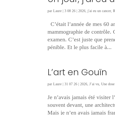
par
Laure
|
3 08 26
|
2026
,
j'ai eu un cancer
,
R
C’était l’année de mes 60 ans
mammographie de contrôle. Ce
examen. C’est juste que pren
pénible. Et le plus facile à...
L’art en Gouïn
par
Laure
|
31 07 26
|
2026
,
J’ai vu
,
Une dose 
Je n’avais jamais été visiter 
souvent devant, une architec
Mais je n’en avais jamais fra