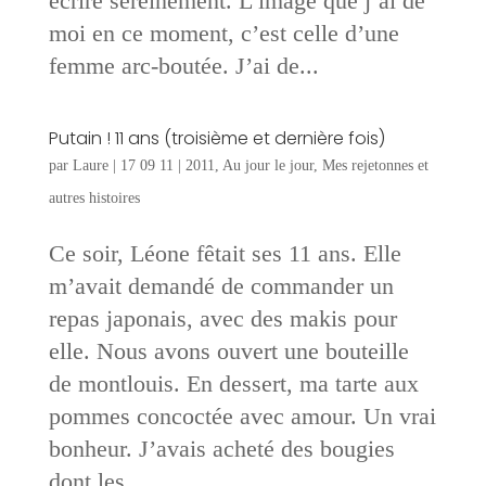
écrire sereinement. L’image que j’ai de
moi en ce moment, c’est celle d’une
femme arc-boutée. J’ai de...
Putain ! 11 ans (troisième et dernière fois)
par
Laure
|
17 09 11
|
2011
,
Au jour le jour
,
Mes rejetonnes et
autres histoires
Ce soir, Léone fêtait ses 11 ans. Elle
m’avait demandé de commander un
repas japonais, avec des makis pour
elle. Nous avons ouvert une bouteille
de montlouis. En dessert, ma tarte aux
pommes concoctée avec amour. Un vrai
bonheur. J’avais acheté des bougies
dont les...