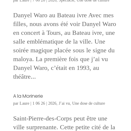
par
Laure
|
7 06 26
|
2026
,
Spectacle
,
Une dose de culture
Danyel Waro au Bateau ivre Avec mes
filles, nous avons été voir Danyel Waro
en concert à Tours, au Bateau ivre, une
salle emblématique de la ville. Une
soirée magique placée sous le signe du
maloya. La première fois que j’ai vu
Danyel Waro, c’était en 1993, au
théâtre...
A la Morinerie
par
Laure
|
1 06 26
|
2026
,
J’ai vu
,
Une dose de culture
Saint-Pierre-des-Corps peut être une
ville surprenante. Cette petite cité de la