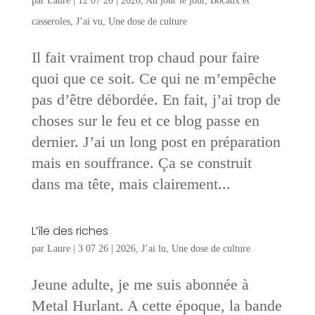
par
Laure
|
12 07 26
|
2026
,
Au jour le jour
,
Bocaux et
casseroles
,
J’ai vu
,
Une dose de culture
Il fait vraiment trop chaud pour faire
quoi que ce soit. Ce qui ne m’empêche
pas d’être débordée. En fait, j’ai trop de
choses sur le feu et ce blog passe en
dernier. J’ai un long post en préparation
mais en souffrance. Ça se construit
dans ma tête, mais clairement...
L’île des riches
par
Laure
|
3 07 26
|
2026
,
J’ai lu
,
Une dose de culture
Jeune adulte, je me suis abonnée à
Metal Hurlant. A cette époque, la bande