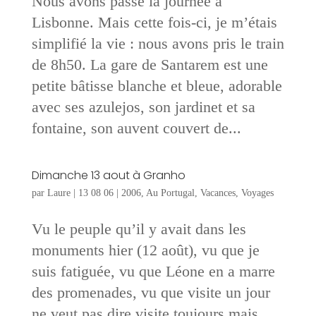
Nous avons passé la journée à
Lisbonne. Mais cette fois-ci, je m’étais
simplifié la vie : nous avons pris le train
de 8h50. La gare de Santarem est une
petite bâtisse blanche et bleue, adorable
avec ses azulejos, son jardinet et sa
fontaine, son auvent couvert de...
Dimanche 13 aout à Granho
par
Laure
|
13 08 06
|
2006
,
Au Portugal
,
Vacances
,
Voyages
Vu le peuple qu’il y avait dans les
monuments hier (12 août), vu que je
suis fatiguée, vu que Léone en a marre
des promenades, vu que visite un jour
ne veut pas dire visite toujours mais