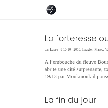
La forteresse 
par
Laure
|
8 10 10
|
2010
,
Imagier
,
Maroc
,
Va
A l’embouche du fleuve Boure
abrite une cité surprenante, t
19:13 par Moukmouk il pousse 
La fin du jour