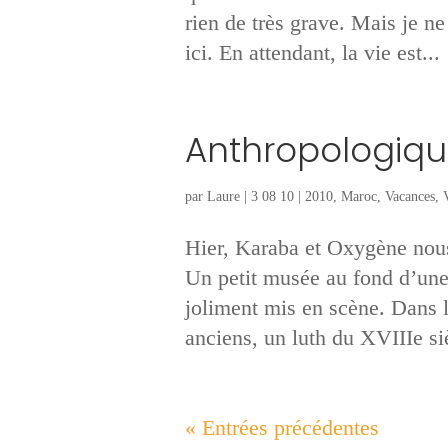
rien de très grave. Mais je n
ici. En attendant, la vie est...
Anthropologiq
par
Laure
|
3 08 10
|
2010
,
Maroc
,
Vacances
,
Hier, Karaba et Oxygène nou
Un petit musée au fond d’une r
joliment mis en scène. Dans l
anciens, un luth du XVIIIe siè
« Entrées précédentes