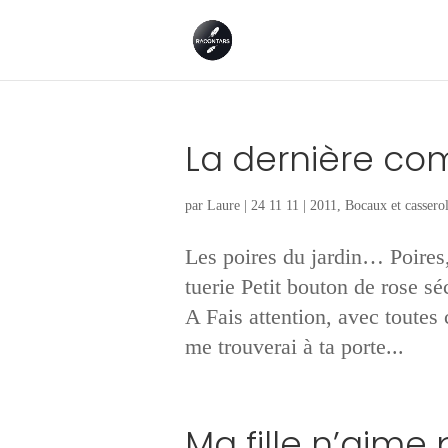
La dernière co
par
Laure
|
24 11 11
|
2011
,
Bocaux et casserol
Les poires du jardin… Poires
tuerie Petit bouton de rose 
A Fais attention, avec toutes 
me trouverai à ta porte...
Ma fille n’aime 