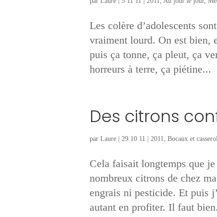
par
Laure
|
5 11 11
|
2011
,
Au jour le jour
,
Mes
Les colère d’adolescents son
vraiment lourd. On est bien, e
puis ça tonne, ça pleut, ça ve
horreurs à terre, ça piétine...
Des citrons conf
par
Laure
|
29 10 11
|
2011
,
Bocaux et cassero
Cela faisait longtemps que je
nombreux citrons de chez ma t
engrais ni pesticide. Et puis 
autant en profiter. Il faut bien.