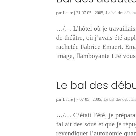
par
Laure
|
21 07 05
|
2005
,
Le bal des débuta
…/… L’hôtel où je travaillais 
de théâtre, où j’avais été app
rachetée Fabrice Emaert. Emae
image, flamboyante ! Je vous.
Le bal des déb
par
Laure
|
7 07 05
|
2005
,
Le bal des débutan
…/… C’était l’été, je prépar
fallait des sous et que je ré
revendiquer l’autonomie quand