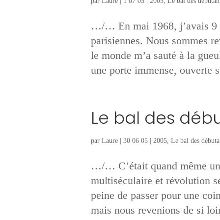
par
Laure
|
1 07 05
|
2005
,
Le bal des débutan
…/… En mai 1968, j’avais 9 an
parisiennes. Nous sommes rev
le monde m’a sauté à la gueule
une porte immense, ouverte su
Le bal des déb
par
Laure
|
30 06 05
|
2005
,
Le bal des débuta
…/… C’était quand même une
multiséculaire et révolution s
peine de passer pour une coin
mais nous revenions de si loin.