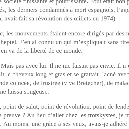
société finissante et pourrissante. Tout était bon p
ités, les derniers condamnés à mort espagnols, l’ag
l avait fait sa révolution des œillets en 1974).
, les mouvements étaient encore dirigés par des me
heptel. J’en ai connu un qui m’expliquait sans rire
 en va de la liberté de ce monde.
Mais pas avec lui. Il ne me faisait pas envie. Il n’
it le cheveux long et gras et se grattait l’acné av
onde coincée, de frustrée (vive Brétécher), de mala
me laissa songeuse.
point de salut, point de révolution, point de lende
 preuve ? Au lieu d’aller chez les trotskystes, je 
. Au moins, une grâce à ses yeux, avais-je adhéré 