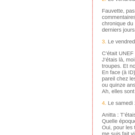
Fauvette, pas 
commentaires 
chronique du 
derniers jours
3.
Le vendredi
C’était UNEF 
J’étais là, m
troupes. Et n
En face (à ID)
pareil chez l
ou quinze an
Ah, elles son
4.
Le samedi 2
Anitta : T’éta
Quelle époqu
Oui, pour les 
me suis fait 