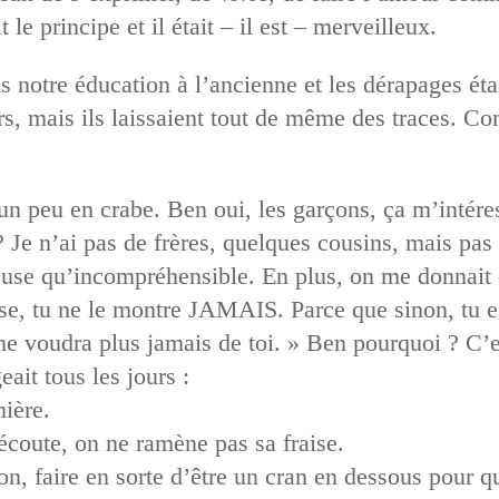
le principe et il était – il est – merveilleux.
 notre éducation à l’ancienne et les dérapages ét
rs, mais ils laissaient tout de même des traces. Co
un peu en crabe. Ben oui, les garçons, ça m’intéres
e n’ai pas de frères, quelques cousins, mais pas t
use qu’incompréhensible. En plus, on me donnait q
sse, tu ne le montre JAMAIS. Parce que sinon, tu es
 il ne voudra plus jamais de toi. » Ben pourquoi ? C’
eait tous les jours :
ière.
coute, on ne ramène pas sa fraise.
n, faire en sorte d’être un cran en dessous pour qu