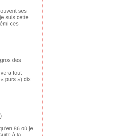
 souvent ses
e suis cette
rémi ces
 gros des
uvera tout
« purs ») dix
squ’en 86 où je
uite à la