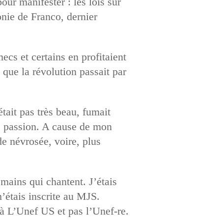
our manifester : les lois sur
onie de Franco, dernier
cs et certains en profitaient
 que la révolution passait par
était pas très beau, fumait
ec passion. A cause de mon
de névrosée, voire, plus
mains qui chantent. J’étais
m’étais inscrite au MJS.
à L’Unef US et pas l’Unef-re.