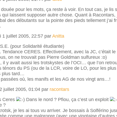
douée pour les mots, ça reste à voir. En tout cas, je lis
qui laissent supposer autre chose. Quant à Racontars, j
bal des débutants sur la pointe des pieds tellement j’ai f
.
 1 juillet 2005, 22:57 par
Anitta
S.E. (pour Solidarité étudiante)
oi. Tendance CERES. Effectivement, avec la JC, c’était le
ous, on ne trouvait pas Pierre Goldman sulfureux :o)
, il y avait aussi les trotskystes de l’OCI… que l’on retro
es ténors du PS (ou de la LCR, voire de LO, pour les plus 
s plus tard…
t passées où, les manifs et les AG de nos vingt ans…!
 juillet 2005, 01:04 par
racontars
is Ceres
Dans le nord ? Pfiou, ça c’est un exploit
e ?
trotsk, je les ai tous vu arriver. Je bossais à Solférino ju
virée comme une malpropre (avec une vingtaine d’autres s