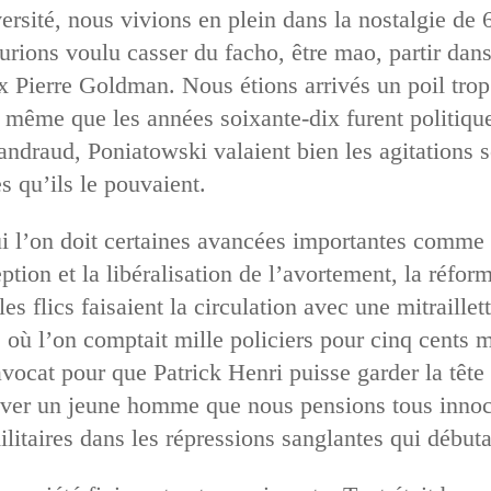
versité, nous vivions en plein dans la nostalgie de
urions voulu casser du facho, être mao, partir dans
x Pierre Goldman. Nous étions arrivés un poil trop
 de même que les années soixante-dix furent politiq
Pandraud, Poniatowski valaient bien les agitations 
ès qu’ils le pouvaient.
i l’on doit certaines avancées importantes comme l
ion et la libéralisation de l’avortement, la réform
 les flics faisaient la circulation avec une mitraille
s, où l’on comptait mille policiers pour cinq cents 
vocat pour que Patrick Henri puisse garder la tête 
auver un jeune homme que nous pensions tous innoc
ilitaires dans les répressions sanglantes qui début