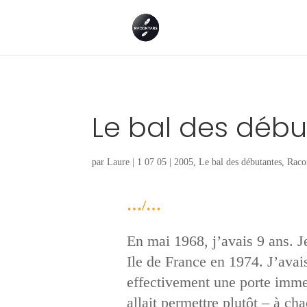
Le bal des débu
par
Laure
|
1 07 05
|
2005
,
Le bal des débutantes
,
Raco
…/…
En mai 1968, j’avais 9 ans. J
Ile de France en 1974. J’avais
effectivement une porte immen
allait permettre plutôt – à ch