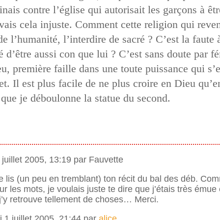
inais contre l’église qui autorisait les garçons à êt
rouvais cela injuste. Comment cette religion qui rev
de l’humanité, l’interdire de sacré ? C’est la faute
é d’être aussi con que lui ? C’est sans doute par
eu, première faille dans une toute puissance qui s
t. Il est plus facile de ne plus croire en Dieu qu’e
que je déboulonne la statue du second.
 juillet 2005, 13:19 par Fauvette
e lis (un peu en tremblant) ton récit du bal des déb. Co
 les mots, je voulais juste te dire que j’étais très émue 
’y retrouve tellement de choses… Merci.
 1 juillet 2005, 21:44 par
alice