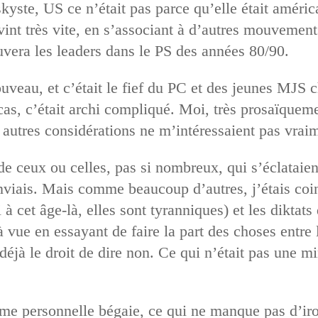
skyste, US ce n’était pas parce qu’elle était améric
vint très vite, en s’associant à d’autres mouvemen
uvera les leaders dans le PS des années 80/90.
ouveau, et c’était le fief du PC et des jeunes MJS
cas, c’était archi compliqué. Moi, très prosaïqueme
s autres considérations ne m’intéressaient pas vrai
 de ceux ou celles, pas si nombreux, qui s’éclataie
enviais. Mais comme beaucoup d’autres, j’étais co
à cet âge-là, elles sont tyranniques) et les diktats
 vue en essayant de faire la part des choses entre 
déjà le droit de dire non. Ce qui n’était pas une mi
ême personnelle bégaie, ce qui ne manque pas d’iron