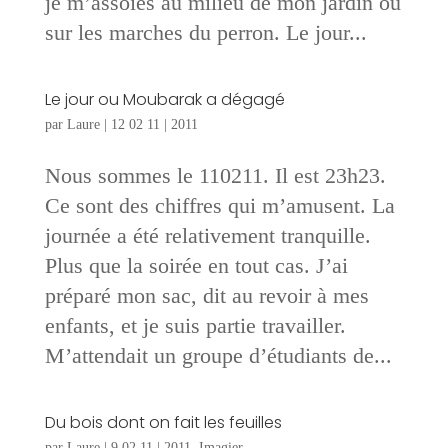
je m’assoies au milieu de mon jardin ou
sur les marches du perron. Le jour...
Le jour ou Moubarak a dégagé
par
Laure
|
12 02 11
|
2011
Nous sommes le 110211. Il est 23h23.
Ce sont des chiffres qui m’amusent. La
journée a été relativement tranquille.
Plus que la soirée en tout cas. J’ai
préparé mon sac, dit au revoir à mes
enfants, et je suis partie travailler.
M’attendait un groupe d’étudiants de...
Du bois dont on fait les feuilles
par
Laure
|
9 02 11
|
2011
,
Imagier