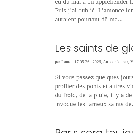
eu du mal à en appréhender la
Puis j’ai oublié. L’amoncelle
auraient pourtant dû me...
Les saints de g
par
Laure
|
17 05 26
|
2026
,
Au jour le jour
,
V
Si vous passez quelques jours
profiter des ponts et autres 
du froid, de la pluie, il y a 
invoque les fameux saints de.
Paris sera toujo