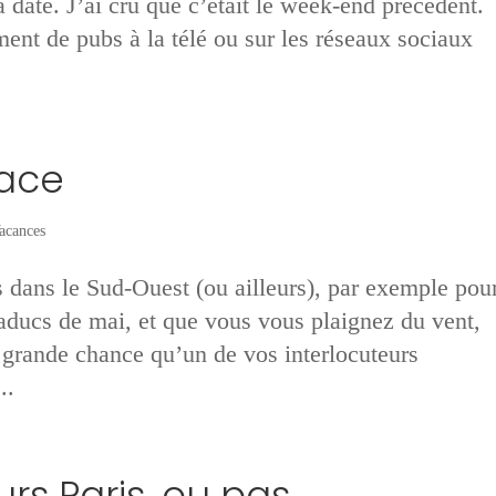
 date. J’ai cru que c’était le week-end précédent.
ment de pubs à la télé ou sur les réseaux sociaux
lace
acances
 dans le Sud-Ouest (ou ailleurs), par exemple pou
viaducs de mai, et que vous vous plaignez du vent,
de grande chance qu’un de vos interlocuteurs
..
urs Paris, ou pas