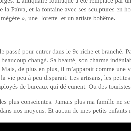
orges. L’antiquaire foutraque a été remplacé par 
de la Païva, et la fontaine avec ses sculptures en 
 mégère », une lorette et un artiste bohême.
 le passé pour entrer dans le 9e riche et branché. Pa
éjà beaucoup changé. Sa beauté, son charme indénia
. Mais, de plus en plus, il m’apparait comme une vil
la vie peu à peu disparait. Les artisans, les petites
ployés de bureaux qui déjeunent. Ou des touristes
des plus conscientes. Jamais plus ma famille ne se 
s dans nos moyens. Et aucun de mes petits enfants n