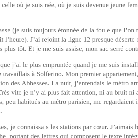
e, celle où je suis née, où je suis devenue jeune fe
sse (je suis toujours étonnée de la foule que l’on 
oit l’heure). J’ai rejoint la ligne 12 presque déser
 plus tôt. Et je me suis assise, mon sac serré cont
 que j’ai le plus empruntée quand je me suis install
je travaillais à Solferino. Mon premier appartement
ation des Abbesses. La nuit, j’entendais le métro arr
rès vite je n’y ai plus fait attention, ni au bruit ni
s, peu habitués au métro parisien, me regardaient i
.
, je connaissais les stations par cœur. J’aimais 
e, portant des lettres qui composent le texte intég