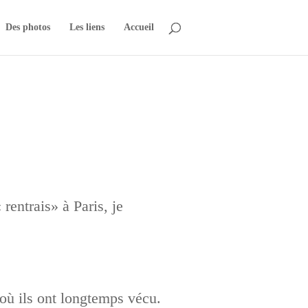
Des photos
Les liens
Accueil
rentrais» à Paris, je
où ils ont longtemps vécu.