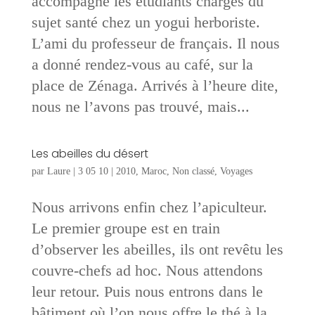
accompagné les étudiants chargés du
sujet santé chez un yogui herboriste.
L’ami du professeur de français. Il nous
a donné rendez-vous au café, sur la
place de Zénaga. Arrivés à l’heure dite,
nous ne l’avons pas trouvé, mais...
Les abeilles du désert
par
Laure
|
3 05 10
|
2010
,
Maroc
,
Non classé
,
Voyages
Nous arrivons enfin chez l’apiculteur.
Le premier groupe est en train
d’observer les abeilles, ils ont revêtu les
couvre-chefs ad hoc. Nous attendons
leur retour. Puis nous entrons dans le
bâtiment où l’on nous offre le thé à la