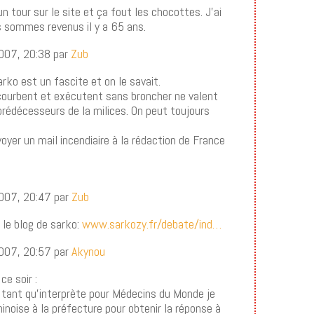
 un tour sur le site et ça fout les chocottes. J’ai
s sommes revenus il y a 65 ans.
 2007, 20:38 par
Zub
arko est un fascite et on le savait.
e courbent et exécutent sans broncher ne valent
prédécesseurs de la milices. On peut toujours
voyer un mail incendiaire à la rédaction de France
 2007, 20:47 par
Zub
 le blog de sarko:
www.sarkozy.fr/debate/ind…
 2007, 20:57 par
Akynou
ce soir :
n tant qu’interprète pour Médecins du Monde je
hinoise à la préfecture pour obtenir la réponse à