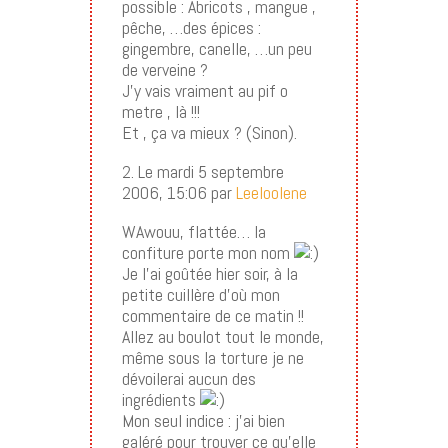
possible : Abricots , mangue ,
pêche, …des épices :
gingembre, canelle, …un peu
de verveine ?
J’y vais vraiment au pif o
metre , là !!!
Et , ça va mieux ? (Sinon).
2. Le mardi 5 septembre
2006, 15:06 par
Leeloolene
WAwouu, flattée… la
confiture porte mon nom
Je l’ai goûtée hier soir, à la
petite cuillère d’où mon
commentaire de ce matin !!
Allez au boulot tout le monde,
même sous la torture je ne
dévoilerai aucun des
ingrédients
Mon seul indice : j’ai bien
galéré pour trouver ce qu’elle