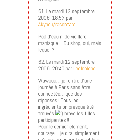
61. Le mardi 12 septembre
2006, 18:57 par
Akynou/racontars
Pad d’eau ni de vieillard
maniaque… Du sirop, oui, mais
lequel ?
62. Le mardi 12 septembre
2006, 20:40 par
Leeloolene
Wawouu… je rentre d’une
journée à Paris sans être
connectée… que des
réponses ! Tous les
ingrédients on presque été
trouvés
bravo les filles
participantes !!
Pour le dernier élément,
courage… je dirai simplement
qu’il est « quasi introuvable »