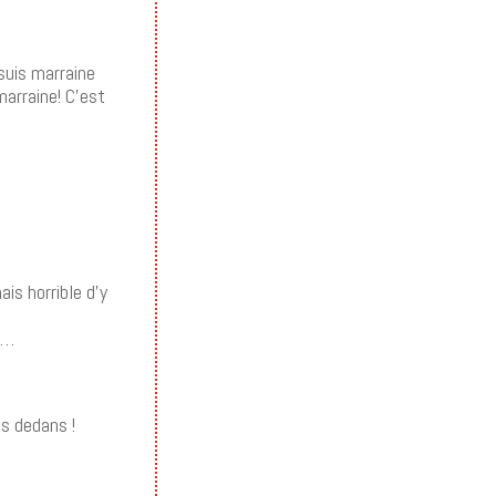
 suis marraine
marraine! C’est
is horrible d’y
ns…
es dedans !