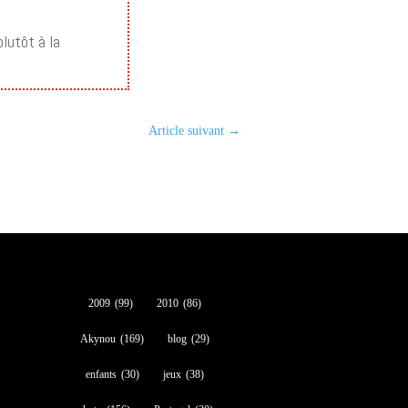
lutôt à la
Article suivant
→
2009
(99)
2010
(86)
Akynou
(169)
blog
(29)
enfants
(30)
jeux
(38)