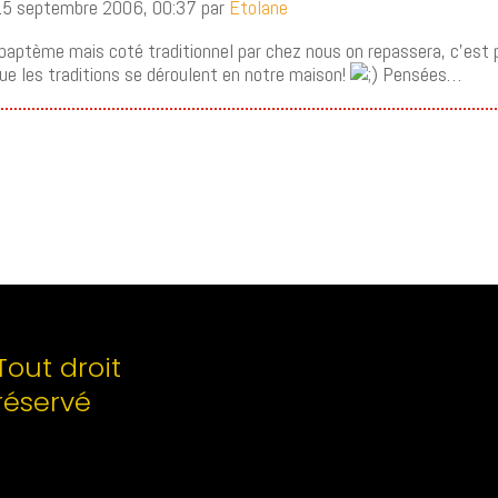
 15 septembre 2006, 00:37 par
Etolane
u baptème mais coté traditionnel par chez nous on repassera, c’est p
e les traditions se déroulent en notre maison!
Pensées…
Tout droit
réservé