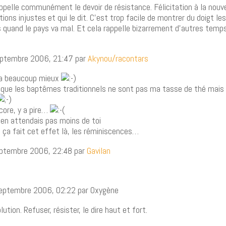
ppelle communément le devoir de résistance. Félicitation à la nouve
ions injustes et qui le dit. C’est trop facile de montrer du doigt les
 quand le pays va mal. Et cela rappelle bizarrement d’autres temps
septembre 2006, 21:47 par
Akynou/racontars
 va beaucoup mieux
s que les baptêmes traditionnels ne sont pas ma tasse de thé mais
core, y a pire…
’en attendais pas moins de toi
i ça fait cet effet là, les réminiscences…
septembre 2006, 22:48 par
Gavilan
septembre 2006, 02:22 par Oxygène
lution. Refuser, résister, le dire haut et fort.