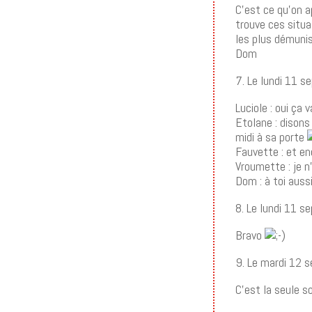
C’est ce qu’on a
trouve ces situat
les plus démunis
Dom
7. Le lundi 11 
Luciole : oui ça
Etolane : dison
midi à sa porte
Fauvette : et en
Vroumette : je n
Dom : à toi auss
8. Le lundi 11 
Bravo
9. Le mardi 12 
C’est la seule so