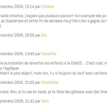
septembre 2006, 15:14 par
Etolane
belle initiative, j’espère que plusieurs suivront ton exemple! Moi je
le au Guatemala et cette fin de semaine ma p’tite LIloo a gagné sa 
septembre 2006, 18:36 par
Bra
septembre 2006, 19:45 par
Fauvette
une autorisation de remettre les enfants à la DDASS… C’est rusé, ma
e l’appliquer.
tteint le plus abject, mais non, il y a toujours du neuf avec certai
septembre 2006, 21:03 par
Vroumette
rraine. Bon, si tu vas en taule, je te ferai des gâteaux avec des lim
septembre 2006, 21:42 par
Dom