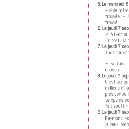
5. Le mercredi 
Moi de même,
trouvée : « 
trouvé…
6. Le jeudi 7 s
Ici à Lyon a
En bref , la
7. Le jeudi 7 s
Tout comme 
Et va falloi
choses.
8. Le jeudi 7 s
C’est sur qu
millions d’h
présidentiel
temps de som
fait souffrir.
9. Le jeudi 7 s
Raymond, vou
je veux. Alo