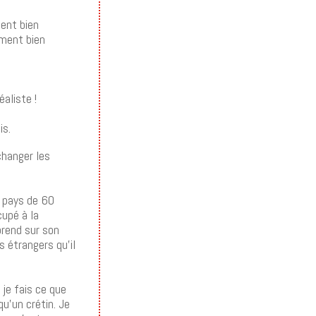
ment bien
iment bien
aliste !
is.
 changer les
n pays de 60
cupé à la
 prend sur son
 étrangers qu’il
 je fais ce que
u’un crétin. Je