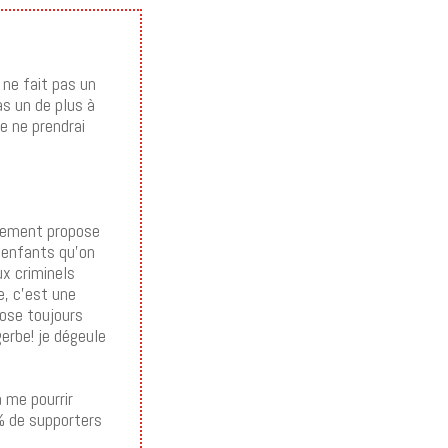
 ne fait pas un
as un de plus à
je ne prendrai
rarement propose
s enfants qu’on
x criminels
e, c’est une
pose toujours
erbe! je dégeule
 me pourrir
0% de supporters