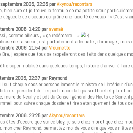
6 septembre 2006, 22:35 par
Akynou/racontars
 bien sûre et je trouve la formule de ma petite sœur particulière
Je dégueule ce discours qui prône une lucidité de veaux ! » C’est vra
eptembre 2006, 14:20 par
avanaé
ussi , comme ailleurs , « ça redémarre… »
 phrase de ta soeur , est parfaitement adéquate , dommage , mais ré
eptembre 2006, 21:54 par
Vroumette
Bra, j’espère que tous se rappelleront ces faits dans quelques mo
r être super mobilisé dans quelques temps, histoire d’arriver à faire
eptembre 2006, 22:37 par Raymond
’il suit chaque dossier personellement le ministre de l’Intérieur d’u
abitants, président du 1er parti, candidat quasi officiel et plutôt oc
le, maire de Neuilly et pdt du Conseil général des Hauts de Seine; il
meil pour suivre chaque dossier et rire sataniquement de tous ces
eptembre 2006, 23:25 par
Akynou/racontars
s êtes d’accord que sur ce blog, je suis chez moi et que chez moi,
rs, mon cher Raymond, permettez-moi de vous dire que vous n’êtes q