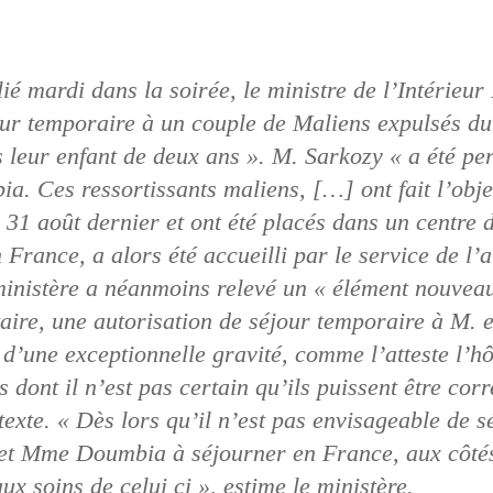
 mardi dans la soirée, le ministre de l’Intérieur
our temporaire à un couple de Maliens expulsés d
s leur enfant de deux ans ». M. Sarkozy « a été pe
a. Ces ressortissants maliens, […] ont fait l’obje
e 31 août dernier et ont été placés dans un centre 
France, a alors été accueilli par le service de l’a
e ministère a néanmoins relevé un « élément nouve
taire, une autorisation de séjour temporaire à M.
t d’une exceptionnelle gravité, comme l’atteste l’h
 dont il n’est pas certain qu’ils puissent être cor
texte. « Dès lors qu’il n’est pas envisageable de sé
 et Mme Doumbia à séjourner en France, aux côtés
ux soins de celui ci », estime le ministère.