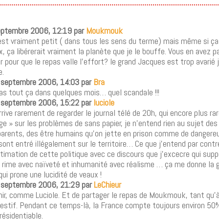
septembre 2006, 12:19 par
Moukmouk
est vraiment petit ( dans tous les sens du terme) mais même si ça
x, ça libérerait vraiment la planète que je le bouffe. Vous en avez p
r pour que le repas valle l’effort? le grand Jacques est trop avarié 
e.
6 septembre 2006, 14:03 par
Bra
as tout ça dans quelques mois… quel scandale !!!
6 septembre 2006, 15:22 par
luciole
rrive rarement de regarder le journal télé de 20h, qui encore plus 
ge » sur les problèmes de sans papier, je n’entend rien au sujet de
parents, des être humains qu’on jette en prison comme de dangereu
 sont entré illégalement sur le territoire… Ce que j’entend par contr
itimation de cette politique avec ce discours que j’excecre qui sup
 rime avec naïveté et inhumanité avec réalisme … ça me donne la g
qui prone une lucidité de veaux !
6 septembre 2006, 21:29 par
LeChieur
ir, comme Luciole. Et de partager le repas de Moukmouk, tant qu’à
igestif. Pendant ce temps-là, la France compte toujours environ 5
résidentiable.