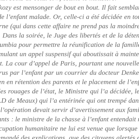
zy est mensonger de bout en bout. Il fait semblan
de l’enfant malade. Or, celle-ci a été décidée en 
ne (qui dans cette affaire ne prend pas la moindre
. Dans la soirée, le Juge des libertés et de la dé
oumbia pour permettre la réunification de la famill
rmulant un appel suspensif qui aboutissait à mainte
at. La cour d’appel de Paris, pourtant une nouvelle
rus par l’enfant par un courrier du docteur Denke
n en rétention des parents et le placement de l’en
es rouages de l’état, le Ministre qui l’a décidée, le
JLD de Meaux) qui l’a entérinée qui ont trempé dan
 l’opération devait servir d’avertissement aux fami
nts : le ministre de la chasse à l’enfant entendait 
cupation humanitaire ne lui est venue que lorsque q
emandé des explications, que des citoyens alertés 