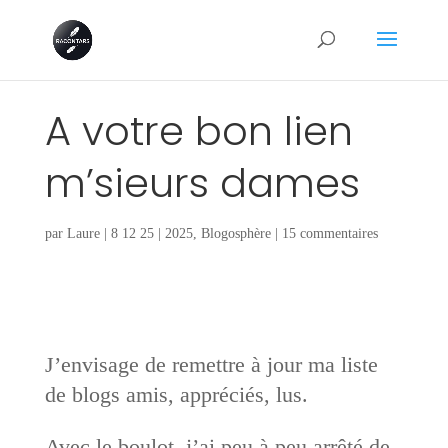
A votre bon lien
m’sieurs dames
par
Laure
|
8 12 25
|
2025
,
Blogosphère
|
15 commentaires
J’envisage de remettre à jour ma liste
de blogs amis, appréciés, lus.
Avec le boulot, j’ai peu à peu arrêté de