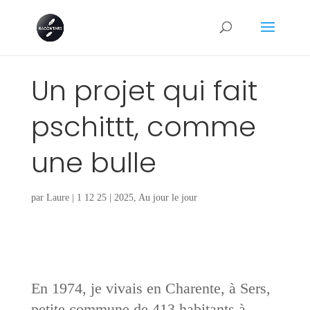
Un projet qui fait
pschittt, comme
une bulle
par
Laure
|
1 12 25
|
2025
,
Au jour le jour
En 1974, je vivais en Charente, à Sers,
petite commune de 413 habitants à