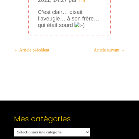
C’est clair… disait
l’aveugle… à son frère…
qui était sourd
←
Article précédent
Article suivant
→
Mes catégories
Mes
catégories