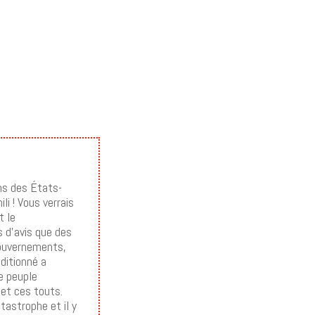
ins des États-
li ! Vous verrais
t le
s d’avis que des
 gouvernements,
ditionné a
le peuple
 et ces touts.
tastrophe et il y