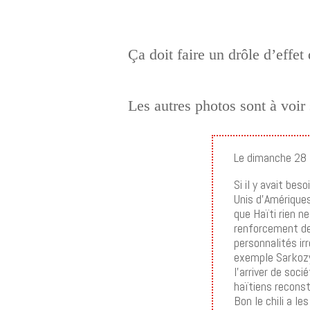
Ça doit faire un drôle d’effe
Les autres photos sont à voir 
Le dimanche 28 f
Si il y avait be
Unis d’Amériques
que Haïti rien ne
renforcement des
personnalités ir
exemple Sarkozy 
l’arriver de soci
haïtiens reconst
Bon le chili a l