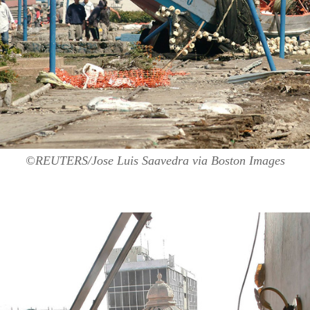
©REUTERS/Jose Luis Saavedra
via Boston Images