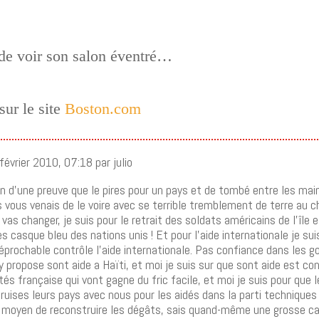
t de voir son salon éventré…
sur le site
Boston.com
évrier 2010, 07:18 par julio
soin d’une preuve que le pires pour un pays et de tombé entre les ma
 vous venais de le voire avec se terrible tremblement de terre au chi
 vas changer, je suis pour le retrait des soldats américains de l’île e
 casque bleu des nations unis ! Et pour l’aide internationale je sui
réprochable contrôle l’aide internationale. Pas confiance dans les
propose sont aide a Haïti, et moi je suis sur que sont aide est con
étés française qui vont gagne du fric facile, et moi je suis pour que 
ruises leurs pays avec nous pour les aidés dans la parti techniques
es moyen de reconstruire les dégâts, sais quand-même une grosse ca