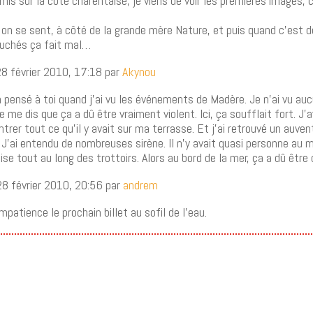
amis sur la côté charentaise, je viens de voir les premières images, c
, on se sent, à côté de la grande mère Nature, et puis quand c’est d
ouchés ça fait mal…
8 février 2010, 17:18 par
Akynou
ien pensé à toi quand j’ai vu les événements de Madère. Je n’ai vu au
 me dis que ça a dû être vraiment violent. Ici, ça soufflait fort. J’av
ntrer tout ce qu’il y avait sur ma terrasse. Et j’ai retrouvé un auv
 J’ai entendu de nombreuses sirène. Il n’y avait quasi personne au 
se tout au long des trottoirs. Alors au bord de la mer, ça a dû être
8 février 2010, 20:56 par
andrem
patience le prochain billet au sofil de l’eau.