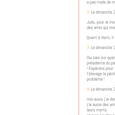
a pas-male de m
2.
Le dimanche 2
Julio, pour le m
des amis qui vive
Quant à Haïti, il
3.
Le dimanche 28
Oui sais sur qua
présidente du pa
! Espérons pour t
l’élevage la pêc
problème !
4.
Le dimanche 2
moi aussi j’ai d
j’ai aussi des am
leurs morts