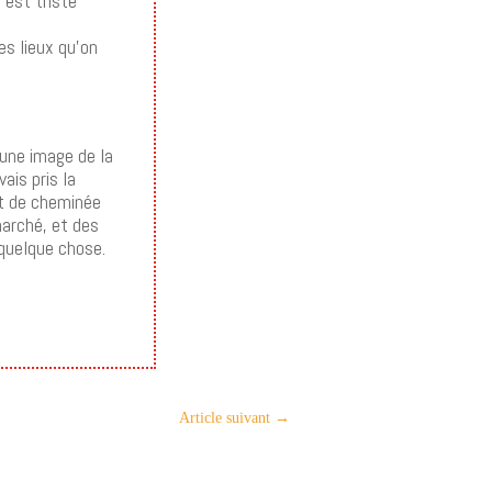
’est triste
es lieux qu’on
cune image de la
ais pris la
ent de cheminée
marché, et des
 quelque chose.
Article suivant
→