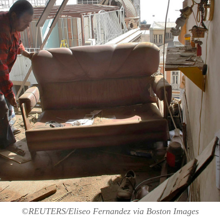
©REUTERS/Eliseo Fernandez
via Boston Images