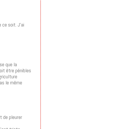
ce soit. J’ai
nse que la
oit être pénibles
griculture
 pas le même
et de pleurer