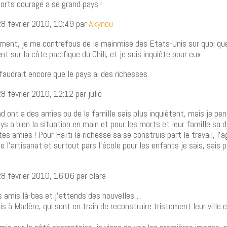
orts courage a se grand pays !
8 février 2010, 10:49 par
Akynou
oment, je me contrefous de la mainmise des Etats-Unis sur quoi que 
nt sur la côte pacifique du Chili, et je suis inquiète pour eux.
 faudrait encore que le pays ai des richesses.
 février 2010, 12:12 par julio
nd ont a des amies ou de la famille sais plus inquiètent, mais je pe
ys a bien la situation en main et pour les morts et leur famille sa d
es amies ! Pour Haïti la richesse sa se construis part le travail, l’a
he l’artisanat et surtout pars l’école pour les enfants je sais, sais
8 février 2010, 16:06 par clara
es amis là-bas et j’attends des nouvelles…
is à Madère, qui sont en train de reconstruire tristement leur ville 