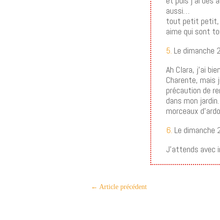
et puis j’ai des 
aussi…
tout petit petit
aime qui sont t
5.
Le dimanche 2
Ah Clara, j’ai b
Charente, mais je
précaution de re
dans mon jardin.
morceaux d’ardoi
6.
Le dimanche 2
J’attends avec im
←
Article précédent