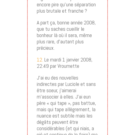
encore pire qu’une séparation
plus brutale et franche ?
A part ça, bonne année 2008,
que tu saches cueillir le
bonheur là où il sera, même
plus rare, d’autant plus
précieux.
12.
Le mardi 1 janvier 2008,
22:49 par Vroumette
J’ai eu des nouvelles
indirectes par Luciole et sans
être soeur, j’aimerai
m’associer à elles. J’ai eun
père « qui tape », pas battue,
mais qui tape allègrement, la
nuance est subtile mais les
dégâts peuvent être
considérables (et qui niais, a
nié et continue de le faire) ma