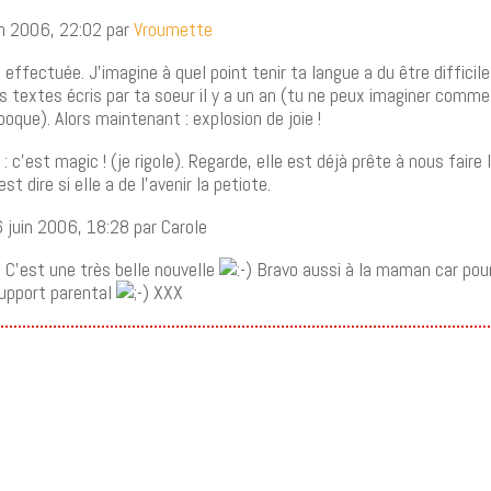
uin 2006, 22:02 par
Vroumette
e effectuée. J’imagine à quel point tenir ta langue a du être difficil
es textes écris par ta soeur il y a un an (tu ne peux imaginer comme 
poque). Alors maintenant : explosion de joie !
: c’est magic ! (je rigole). Regarde, elle est déjà prête à nous faire
st dire si elle a de l’avenir la petiote.
6 juin 2006, 18:28 par Carole
 C’est une très belle nouvelle
Bravo aussi à la maman car pour
support parental
XXX