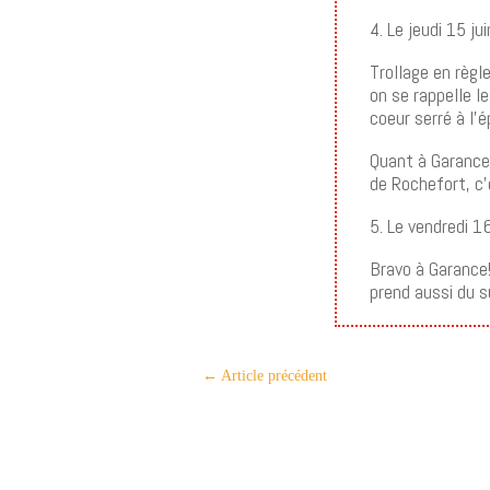
4. Le jeudi 15 j
Trollage en règl
on se rappelle l
coeur serré à l’é
Quant à Garance 
de Rochefort, c’e
5. Le vendredi 1
Bravo à Garance!
prend aussi du 
←
Article précédent