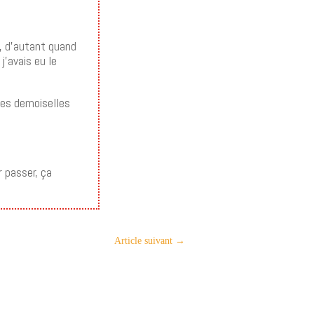
e, d’autant quand
j’avais eu le
 les demoiselles
 passer, ça
Article suivant
→