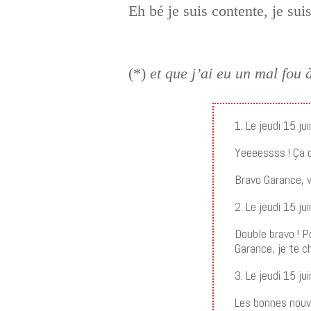
Eh bé je suis contente, je sui
(*)
et que j’ai eu un mal fo
1. Le jeudi 15 j
Yeeeessss ! Ça c
Bravo Garance, vi
2. Le jeudi 15 j
Double bravo ! P
Garance, je te ch
3. Le jeudi 15 j
Les bonnes nouve