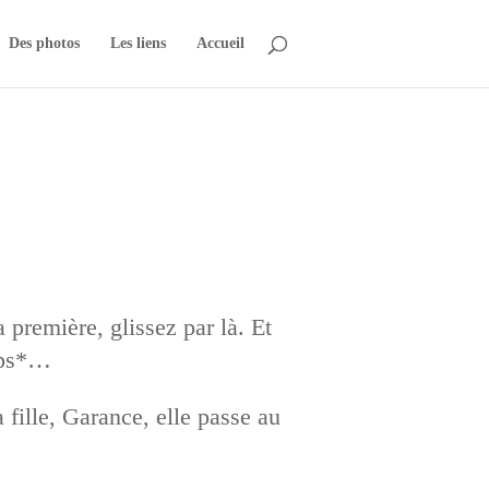
Des photos
Les liens
Accueil
première, glissez par là. Et
mps*…
 fille, Garance, elle passe au