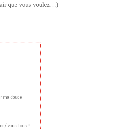
l’air que vous voulez…)
our ma douce
s/ vous tous!!!!