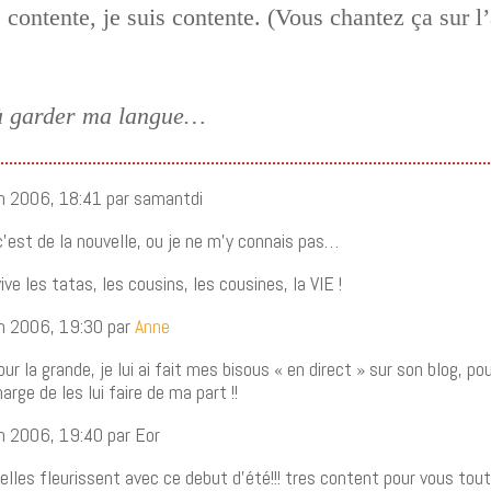
s contente, je suis contente. (Vous chantez ça sur 
u à garder ma langue…
uin 2006, 18:41 par samantdi
’est de la nouvelle, ou je ne m’y connais pas…
ve les tatas, les cousins, les cousines, la VIE !
uin 2006, 19:30 par
Anne
our la grande, je lui ai fait mes bisous « en direct » sur son blog, p
arge de les lui faire de ma part !!
uin 2006, 19:40 par Eor
lles fleurissent avec ce debut d’été!!! tres content pour vous toute