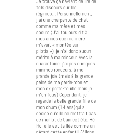
Je trouve ça navrant de lire de
tels discours sur les
régimes… Personnellement,
j’ai une charpente de chat
comme ma mère et mes
soeurs (J’ai toujours dit à
mes amies que ma mère
m’avait « montée sur
pilotis »); je n’ai donc aucun
mérite à ma minceur. Avec la
quarantaine, j’ai pris quelques
minimes rondeurs, à ma
grande joie (mais à la grande
peine de ma garde-robe et
mon ex porte-feuille mais je
m’en fous) Cependant, je
regarde la belle grande fille de
mon chum (14 ans)qui a
décidé qu’elle ne mettrait pas
de maillot de bain cet été. Hé
Ho, elle est taillée comme un
pétard cette enfant!!! (Allons,