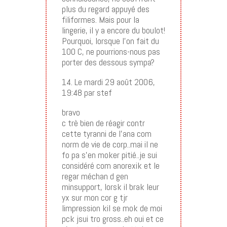
plus du regard appuyé des
filiformes. Mais pour la
lingerie, il y a encore du boulot!
Pourquoi, lorsque l’on fait du
100 C, ne pourrions-nous pas
porter des dessous sympa?
14. Le mardi 29 août 2006,
19:48 par stef
bravo
c trè bien de réagir contr
cette tyranni de l’ana com
norm de vie de corp..mai il ne
fo pa s’en moker pitié..je sui
considéré com anorexik et le
regar méchan d gen
minsupport, lorsk il brak leur
yx sur mon cor g tjr
limpression kil se mok de moi
pck jsui tro gross..eh oui et ce