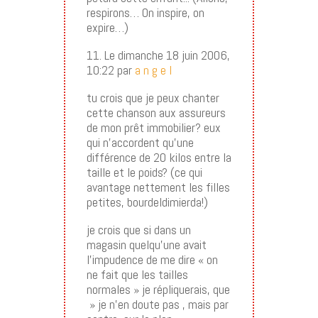
respirons… On inspire, on
expire…)
11. Le dimanche 18 juin 2006,
10:22 par
a n g e l
tu crois que je peux chanter
cette chanson aux assureurs
de mon prêt immobilier? eux
qui n’accordent qu’une
différence de 20 kilos entre la
taille et le poids? (ce qui
avantage nettement les filles
petites, bourdeldimierda!)
je crois que si dans un
magasin quelqu’une avait
l’impudence de me dire « on
ne fait que les tailles
normales » je répliquerais, que
» je n’en doute pas , mais par