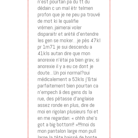
n’est pourtan pa du tt du
dédain c un mal ètr telmen
profon que je ne peu pa trouvé
de mot ki le qualifie
vrémen..jaimerai voler
disparaitr et arèté d’entendre
les gen se moker…je pès 47kl
pr 1m71 je sui descendu a
41kls autan dire que mon
anorexie n’étai pa bien grav, si
anorexie il y a eu ce dont je
doute…Un poi normal?oui
médicalement a 53kls j’&tai
parfaitement bien pourtan ca
n’empech â des gens ds la
rue, des pétasse d’anglaise
assez ronde en plus, dire de
moi en rigolan plusieurs foi et
en me regardan: « ohhh she’s
got a big bottom!! »!!!!moi ds
mon pantalon large mon pull
large la tête baissé de honte