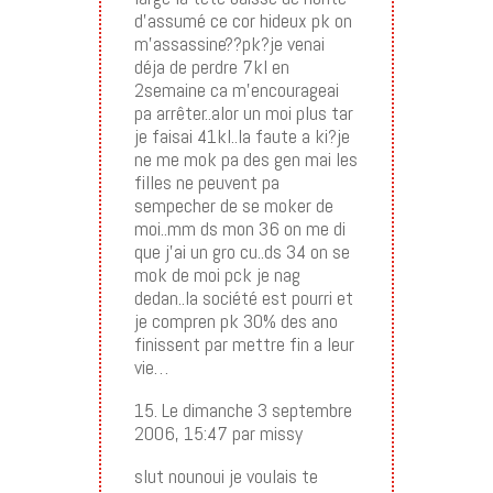
d’assumé ce cor hideux pk on
m’assassine??pk?je venai
déja de perdre 7kl en
2semaine ca m’encourageai
pa arrêter..alor un moi plus tar
je faisai 41kl..la faute a ki?je
ne me mok pa des gen mai les
filles ne peuvent pa
sempecher de se moker de
moi..mm ds mon 36 on me di
que j’ai un gro cu..ds 34 on se
mok de moi pck je nag
dedan..la société est pourri et
je compren pk 30% des ano
finissent par mettre fin a leur
vie…
15. Le dimanche 3 septembre
2006, 15:47 par missy
slut nounoui je voulais te