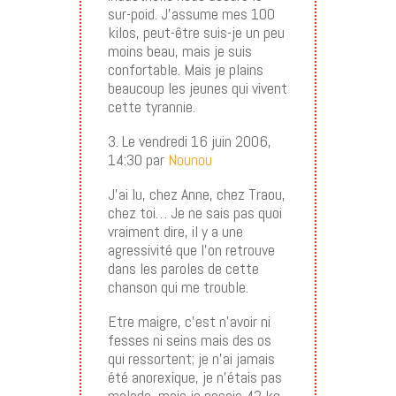
sur-poid. J’assume mes 100
kilos, peut-être suis-je un peu
moins beau, mais je suis
confortable. Mais je plains
beaucoup les jeunes qui vivent
cette tyrannie.
3. Le vendredi 16 juin 2006,
14:30 par
Nounou
J’ai lu, chez Anne, chez Traou,
chez toi… Je ne sais pas quoi
vraiment dire, il y a une
agressivité que l’on retrouve
dans les paroles de cette
chanson qui me trouble.
Etre maigre, c’est n’avoir ni
fesses ni seins mais des os
qui ressortent; je n’ai jamais
été anorexique, je n’étais pas
malade, mais je pesais 42 kg