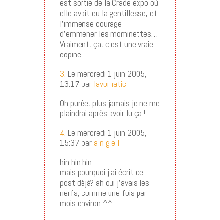
est sortie de la Crade expo où
elle avait eu la gentillesse, et
l’immense courage
d’emmener les mominettes…
Vraiment, ça, c’est une vraie
copine.
3.
Le mercredi 1 juin 2005,
13:17 par
lavomatic
Oh purée, plus jamais je ne me
plaindrai après avoir lu ça !
4.
Le mercredi 1 juin 2005,
15:37 par
a n g e l
hin hin hin
mais pourquoi j’ai écrit ce
post déjà? ah oui j’avais les
nerfs, comme une fois par
mois environ ^^