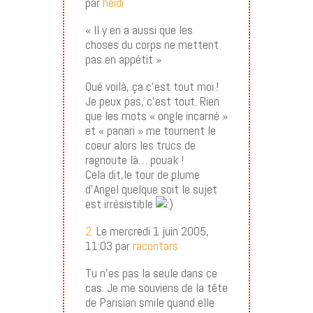
par
heidi
« Il y en a aussi que les
choses du corps ne mettent
pas en appétit »
Oué voilà, ça c’est tout moi !
Je peux pas, c’est tout. Rien
que les mots « ongle incarné »
et « panari » me tournent le
coeur alors les trucs de
ragnoute là… pouak !
Cela dit,le tour de plume
d’Angel quelque soit le sujet
est irrésistible
2.
Le mercredi 1 juin 2005,
11:03 par
racontars
Tu n’es pas la seule dans ce
cas. Je me souviens de la tête
de Parisian smile quand elle