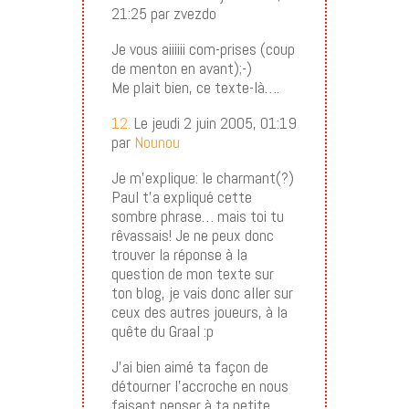
21:25 par zvezdo
Je vous aiiiiii com-prises (coup
de menton en avant);-)
Me plait bien, ce texte-là….
12.
Le jeudi 2 juin 2005, 01:19
par
Nounou
Je m’explique: le charmant(?)
Paul t’a expliqué cette
sombre phrase… mais toi tu
rêvassais! Je ne peux donc
trouver la réponse à la
question de mon texte sur
ton blog, je vais donc aller sur
ceux des autres joueurs, à la
quête du Graal :p
J’ai bien aimé ta façon de
détourner l’accroche en nous
faisant penser à ta petite