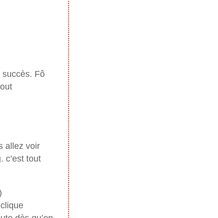
s succès. Fô
tout
 allez voir
. c’est tout
 clique