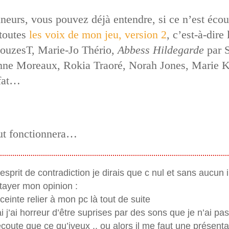
neurs, vous pouvez déjà entendre, si ce n’est éco
 toutes
les voix de mon jeu, version 2
, c’est-à-dire
ouzesT, Marie-Jo Thério,
Abbess Hildegarde
par S
eanne Moreaux, Rokia Traoré, Norah Jones, Marie 
ofat…
ut fonctionnera…
esprit de contradiction je dirais que c nul et sans aucun i
étayer mon opinion :
nceinte relier à mon pc là tout de suite
i j’ai horreur d’être suprises par des sons que je n’ai pas
j’écoute que ce qu’jveux .. ou alors il me faut une présent