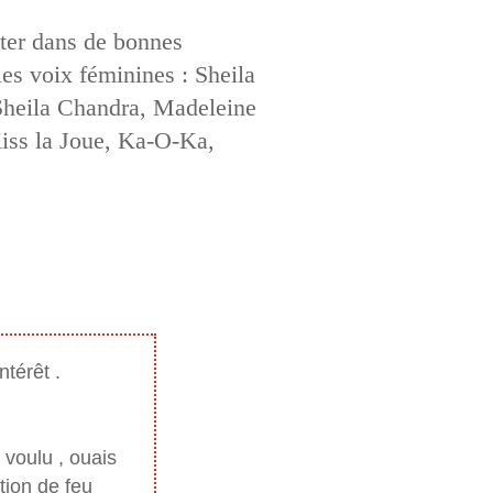
uter dans de bonnes
 les voix féminines : Sheila
heila Chandra, Madeleine
Kiss la Joue, Ka-O-Ka,
ntérêt .
 voulu , ouais
ation de feu