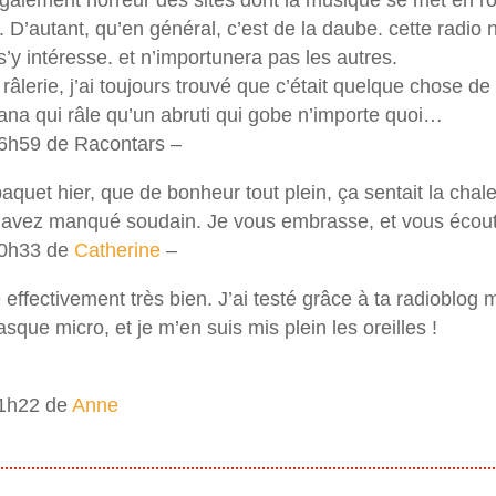
également horreur des sites dont la musique se met en r
. D’autant, qu’en général, c’est de la daube. cette radio
’y intéresse. et n’importunera pas les autres.
 râlerie, j’ai toujours trouvé que c’était quelque chose de 
ana qui râle qu’un abruti qui gobe n’importe quoi…
6h59 de Racontars –
paquet hier, que de bonheur tout plein, ça sentait la chal
’avez manqué soudain. Je vous embrasse, et vous écout
20h33 de
Catherine
–
 effectivement très bien. J’ai testé grâce à ta radioblo
que micro, et je m’en suis mis plein les oreilles !
11h22 de
Anne