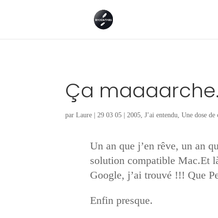
Ça maaaarche
par
Laure
|
29 03 05
|
2005
,
J’ai entendu
,
Une dose de 
Un an que j’en rêve, un an q
solution compatible Mac.Et là
Google, j’ai trouvé !!! Que Pet
Enfin presque.