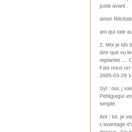
juste avant .
sinon félicitat
ani qui rale a
2. Moi je ids
dire que vu l
replanter…. O
Fais nous un
2005-03-29 
Syl : oui, j v
Petitguigui vo
simple.
Ani : toi, je 
L’avantage d’