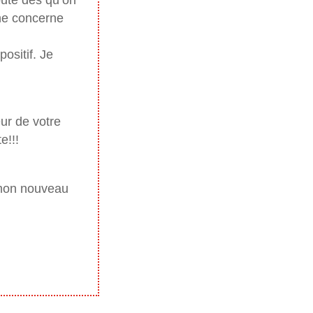
oute dès qu’on
 ne concerne
positif. Je
eur de votre
e!!!
g mon nouveau