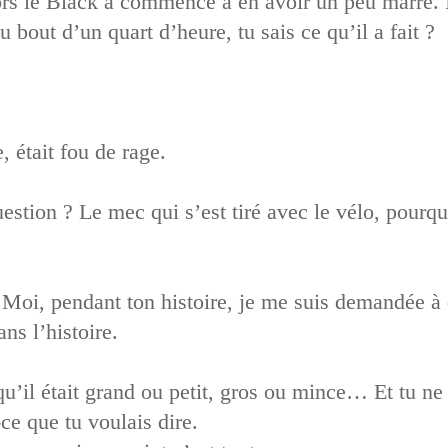
s le Black a commencé à en avoir un peu marre. Il l
u bout d’un quart d’heure, tu sais ce qu’il a fait ?
e, était fou de rage.
estion ? Le mec qui s’est tiré avec le vélo, pourqu
? Moi, pendant ton histoire, je me suis demandée à 
ans l’histoire.
u’il était grand ou petit, gros ou mince… Et tu ne 
ce que tu voulais dire.