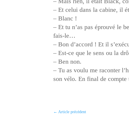
– Mais rien, il était Black, c
– Et celui dans la cabine, il é
– Blanc !
– Et tu n’as pas éprouvé le b
fais-le…
– Bon d’accord ! Et il s’exécu
– Est-ce que le sens ou la drô
– Ben non.
– Tu as voulu me raconter l’hi
son vélo. En final de compte 
←
Article précédent