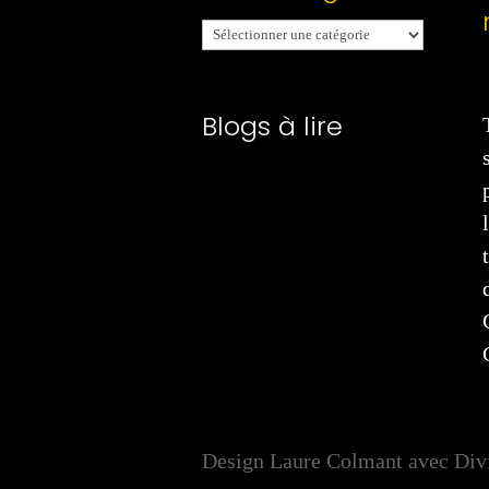
Mes
catégories
Blogs à lire
Design Laure Colmant avec Div