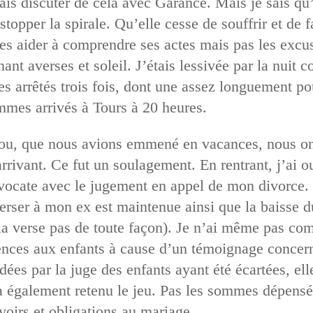
is discuter de cela avec Garance. Mais je sais qu’i
topper la spirale. Qu’elle cesse de souffrir et de fa
es aider à comprendre ses actes mais pas les excus
ant averses et soleil. J’étais lessivée par la nuit co
arrêtés trois fois, dont une assez longuement pou
mmes arrivés à Tours à 20 heures.
Lou, que nous avions emmené en vacances, nous ont
 arrivant. Ce fut un soulagement. En rentrant, j’ai o
avocate avec le jugement en appel de mon divorce.
erser à mon ex est maintenue ainsi que la baisse du
 la verse pas de toute façon). Je n’ai même pas com
lences aux enfants à cause d’un témoignage concern
es par la juge des enfants ayant été écartées, elle
l a également retenu le jeu. Pas les sommes dépensé
voirs et obligations au mariage.