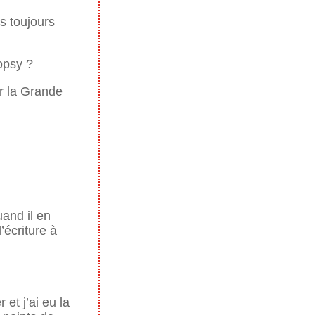
s toujours
opsy ?
r la Grande
uand il en
’écriture à
 et j’ai eu la