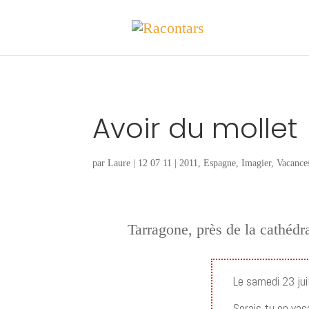
Avoir du mollet
par
Laure
|
12 07 11
|
2011
,
Espagne
,
Imagier
,
Vacance
Tarragone, près de la cathéd
Le samedi 23 ju
Serais tu en va