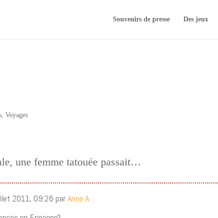
Souvenirs de presse
Des jeux
s
,
Voyages
rale, une femme tatouée passait…
illet 2011, 09:26 par
Anne A
cances en Espagne?