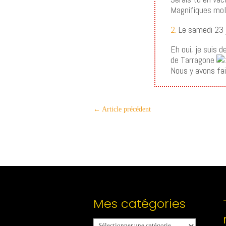
Magnifiques mol
2.
Le samedi 23 j
Eh oui, je suis 
de Tarragone
Nous y avons fai
←
Article précédent
Mes catégories
Mes