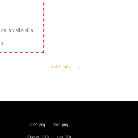
 la vieille ville
up
Article suivant
→
2009
(99)
2010
(86)
Akynou
(169)
blog
(29)