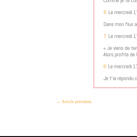
Comme je te co
6.
Le mercredi 1
Dans mon flux ap
7.
Le mercredi 
« Je viens de te
Alors profite de
8.
Le mercredi 1
Je t’ai répondu
←
Article précédent