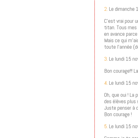
2.
Le dimanche 
C’est vrai pour 
titan. Tous mes l
en avance parce 
Mais ce qui m’ai
toute l’année (de
3.
Le lundi 15 n
Bon courage!!! La
4.
Le lundi 15 n
Oh, que oui ! La
des élèves plus
Juste penser à d
Bon courage !
5.
Le lundi 15 n