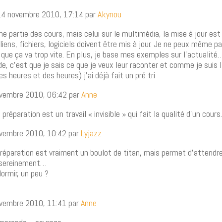
14 novembre 2010, 17:14 par
Akynou
une partie des cours, mais celui sur le multimédia, la mise à jour es
iens, fichiers, logiciels doivent être mis à jour. Je ne peux même pa
que ça va trop vite. En plus, je base mes exemples sur l’actualité
de, c’est que je sais ce que je veux leur raconter et comme je suis 
s heures et des heures) j’ai déjà fait un pré tri
ovembre 2010, 06:42 par
Anne
 préparation est un travail « invisible » qui fait la qualité d’un cour
ovembre 2010, 10:42 par
Lyjazz
 préparation est vraiment un boulot de titan, mais permet d’attendr
 sereinement…
ormir, un peu ?
ovembre 2010, 11:41 par
Anne