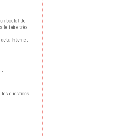
t un boulot de
s le faire très
…
l’actu Internet
s…
e les questions