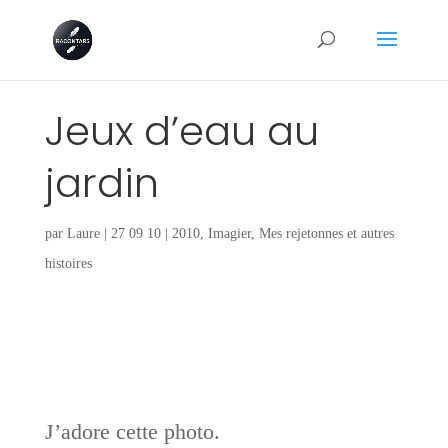
Jeux d’eau au
jardin
par
Laure
|
27 09 10
|
2010
,
Imagier
,
Mes rejetonnes et autres
histoires
J’adore cette photo.