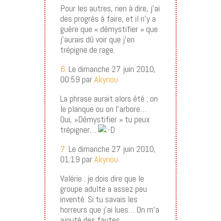
Pour les autres, rien à dire, j’ai
des progrès à faire, et il n’y a
guère que « démystifier » que
j’aurais dû voir que j’en
trépigne de rage.
6.
Le dimanche 27 juin 2010,
00:59 par
Akynou
La phrase aurait alors été : on
le planque ou on l’arbore…
Oui, »Démystifier » tu peux
trépigner…
7.
Le dimanche 27 juin 2010,
01:19 par
Akynou
Valérie : je dois dire que le
groupe adulte a assez peu
inventé. Si tu savais les
horreurs que j’ai lues… On m’a
ajouté des fautes