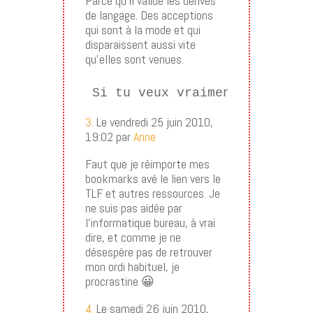
Parce qu’il valide les dérives
de langage. Des acceptions
qui sont à la mode et qui
disparaissent aussi vite
qu’elles sont venues.
Si tu veux vraiment avoir un
3.
Le vendredi 25 juin 2010,
19:02 par
Anne
Faut que je réimporte mes
bookmarks avé le lien vers le
TLF et autres ressources. Je
ne suis pas aidée par
l’informatique bureau, à vrai
dire, et comme je ne
désespère pas de retrouver
mon ordi habituel, je
procrastine 😀
4.
Le samedi 26 juin 2010,