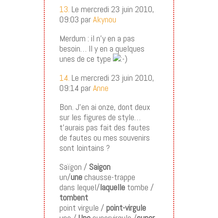
13.
Le mercredi 23 juin 2010,
09:03 par
Akynou
Merdum : il n’y en a pas
besoin… Il y en a quelques
unes de ce type
14.
Le mercredi 23 juin 2010,
09:14 par
Anne
Bon. J’en ai onze, dont deux
sur les figures de style…
t’aurais pas fait des fautes
de fautes ou mes souvenirs
sont lointains ?
Saïgon /
Saigon
un/
une
chausse-trappe
dans lequel/
laquelle
tombe /
tombent
point virgule /
point-virgule
une /
Une
supervirgule /
super