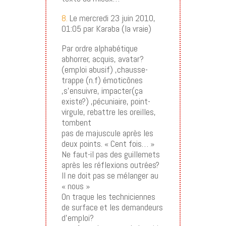
8.
Le mercredi 23 juin 2010,
01:05 par Karaba (la vraie)
Par ordre alphabétique
abhorrer, acquis, avatar?
(emploi abusif) ,chausse-
trappe (n.f) émoticônes
,s’ensuivre, impacter(ça
existe?) ,pécuniaire, point-
virgule, rebattre les oreilles,
tombent
pas de majuscule après les
deux points. « Cent fois… »
Ne faut-il pas des guillemets
après les réflexions outrées?
Il ne doit pas se mélanger au
« nous »
On traque les techniciennes
de surface et les demandeurs
d’emploi?