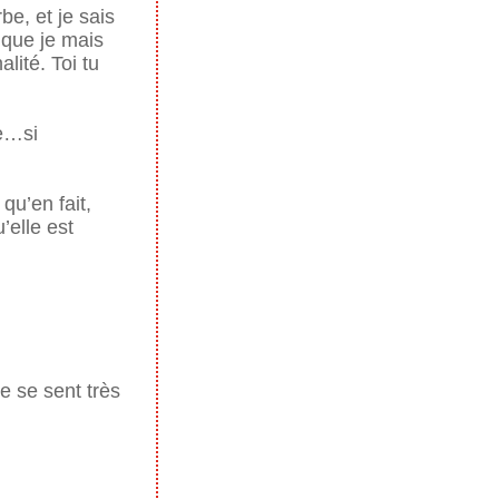
be, et je sais
 que je mais
lité. Toi tu
te…si
 qu’en fait,
u’elle est
le se sent très