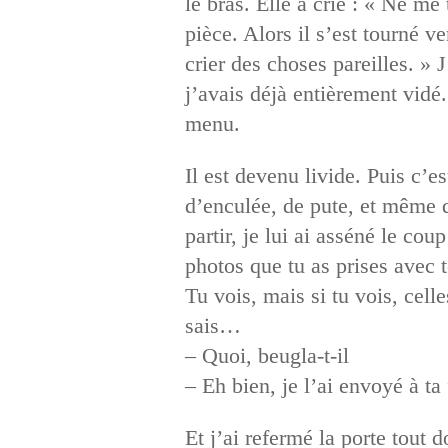
le bras. Elle a crié : « Ne me 
pièce. Alors il s’est tourné v
crier des choses pareilles. » 
j’avais déjà entièrement vidé.
menu.
Il est devenu livide. Puis c’es
d’enculée, de pute, et même d
partir, je lui ai asséné le cou
photos que tu as prises avec 
Tu vois, mais si tu vois, cell
sais…
– Quoi, beugla-t-il
– Eh bien, je l’ai envoyé à t
Et j’ai refermé la porte tout 