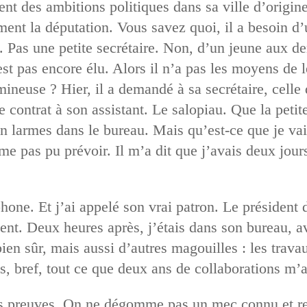
 des ambitions politiques dans sa ville d’origine. 
ément la députation. Vous savez quoi, il a besoin d’
n. Pas une petite secrétaire. Non, d’un jeune aux de
’est pas encore élu. Alors il n’a pas les moyens de 
ineuse ? Hier, il a demandé à sa secrétaire, celle 
e contrat à son assistant. Le salopiau. Que la peti
t en larmes dans le bureau. Mais qu’est-ce que je va
me pas pu prévoir. Il m’a dit que j’avais deux jou
one. Et j’ai appelé son vrai patron. Le président de
t. Deux heures après, j’étais dans son bureau, avec
ien sûr, mais aussi d’autres magouilles : les trava
es, bref, tout ce que deux ans de collaborations m’a
es preuves. On ne dégomme pas un mec connu et 