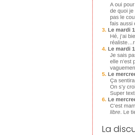
A oui pour
de quoi je
pas le cou
fais aussi
3.
Le mardi 1
Hé, j’ai b
réaliste…r
4.
Le mardi 1
Je sais pas
elle n’est 
vaguement
5.
Le mercred
Ça sentira
On s’y croi
Super text
6.
Le mercred
C’est marr
libre
. Le t
La disc