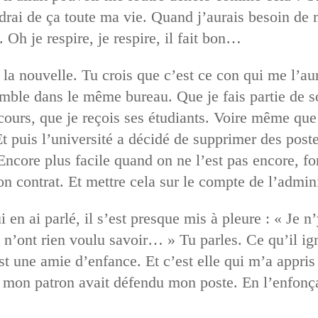
drai de ça toute ma vie. Quand j’aurais besoin de m
t. Oh je respire, je respire, il fait bon…
is la nouvelle. Tu crois que c’est ce con qui me l’a
mble dans le même bureau. Que je fais partie de so
 cours, que je reçois ses étudiants. Voire même que 
t puis l’université a décidé de supprimer des post
core plus facile quand on ne l’est pas encore, fonc
 contrat. Et mettre cela sur le compte de l’admini
i en ai parlé, il s’est presque mis à pleure : « Je n
ls n’ont rien voulu savoir… » Tu parles. Ce qu’il ign
est une amie d’enfance. Et c’est elle qui m’a appris
t mon patron avait défendu mon poste. En l’enfonç