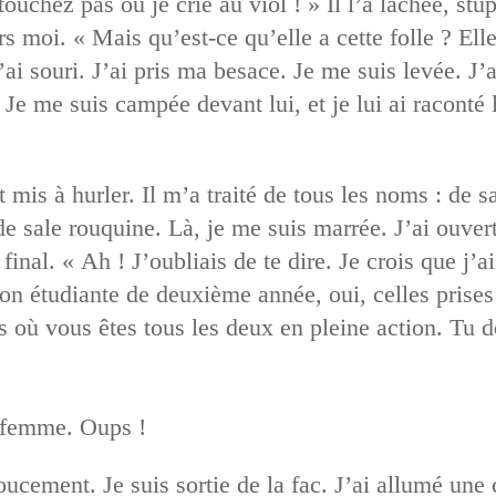
touchez pas ou je crie au viol ! » Il l’a lâchée, stupé
ers moi. « Mais qu’est-ce qu’elle a cette folle ? El
J’ai souri. J’ai pris ma besace. Je me suis levée. 
 Je me suis campée devant lui, et je lui ai raconté l
t mis à hurler. Il m’a traité de tous les noms : de 
e sale rouquine. Là, je me suis marrée. J’ai ouvert
p final. « Ah ! J’oubliais de te dire. Je crois que j’a
ton étudiante de deuxième année, oui, celles prises
es où vous êtes tous les deux en pleine action. Tu 
a femme. Oups !
doucement. Je suis sortie de la fac. J’ai allumé une 