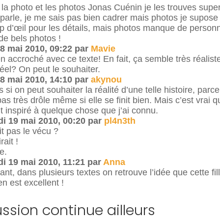
 la photo et les photos Jonas Cuénin je les trouves super
 parle, je me sais pas bien cadrer mais photos je supose
p d’œil pour les détails, mais photos manque de personna
 de bels photos !
8 mai 2010, 09:22 par
Mavie
ien accroché avec ce texte! En fait, ça semble très réalis
éel? On peut le souhaiter.
8 mai 2010, 14:10 par
akynou
 si on peut souhaiter la réalité d’une telle histoire, parce
pas très drôle même si elle se finit bien. Mais c’est vrai q
 inspiré à quelque chose que j’ai connu.
i 19 mai 2010, 00:20 par
pl4n3th
it pas le vécu ?
rait !
e.
i 19 mai 2010, 11:21 par
Anna
ant, dans plusieurs textes on retrouve l’idée que cette fil
ien est excellent !
ussion continue ailleurs