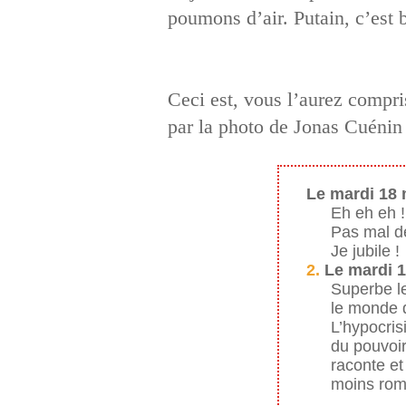
poumons d’air. Putain, c’est 
Ceci est, vous l’aurez compris
par la photo de Jonas Cuénin 
Le mardi 18 
Eh eh eh !
Pas mal de
Je jubile !
2.
Le mardi 18
Superbe le
le monde d
L’hypocris
du pouvoir
raconte et
moins rom