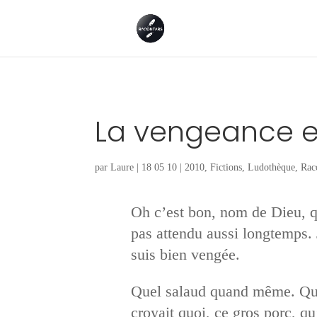
La vengeance es
par
Laure
|
18 05 10
|
2010
,
Fictions
,
Ludothèque
,
Rac
Oh c’est bon, nom de Dieu, qu’
pas attendu aussi longtemps. 
suis bien vengée.
Quel salaud quand même. Quel b
croyait quoi, ce gros porc, q