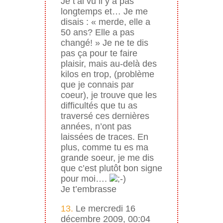
Je t’ai vu il y a pas
longtemps et… Je me
disais : « merde, elle a
50 ans? Elle a pas
changé! » Je ne te dis
pas ça pour te faire
plaisir, mais au-delà des
kilos en trop, (problème
que je connais par
coeur), je trouve que les
difficultés que tu as
traversé ces dernières
années, n’ont pas
laissées de traces. En
plus, comme tu es ma
grande soeur, je me dis
que c’est plutôt bon signe
pour moi….
Je t’embrasse
13.
Le mercredi 16
décembre 2009, 00:04