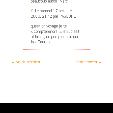
beaucoup aussi . Merci.
9.
Le samedi 17 octobre
2009, 21:42 par PASDUPE
question voyage je te
« compterendrai »,le Sud est
attirant, un peu plus loin que
la « Tours »
←
Article précédent
Article suivant
→