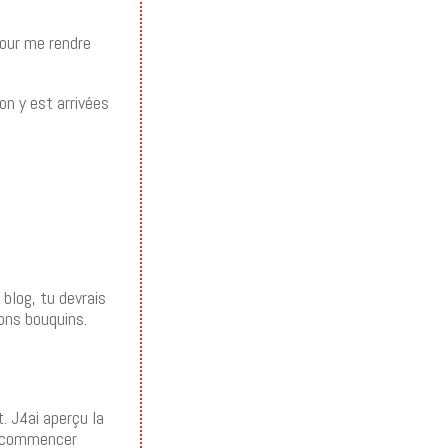
pour me rendre
on y est arrivées
 blog, tu devrais
bons bouquins.
t. J4ai aperçu la
ns commencer