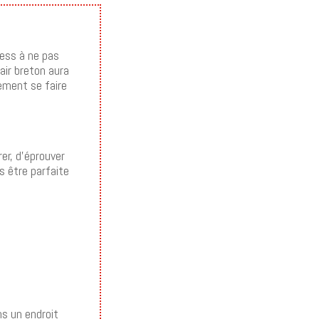
ess à ne pas
air breton aura
nement se faire
er, d’éprouver
s être parfaite
ns un endroit