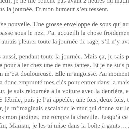
ructif, je ne me couche pas avant 2 heures du matin
ans la journée. Et mon humeur s’en ressent.
ise nouvelle. Une grosse enveloppe de sous qui aur
sse sous le nez. J’ai accueilli la chose froidemen
 aurais pleurer toute la journée de rage, s’il n’y ava
es aussi, pendant toute la journée. Mais ça, je sai
e pour aller chez une de mes tantes. Et je ne suis 
on m’est douloureuse. Elle m’angoisse. Au moment d
a donc emprunté mes clés pour entrer dans la maiso
r, je suis retournée à la voiture avec la denrière, 
 fébrile, puis je l’ai appelée, une fois, deux fois,
ur, je m’imaginais escalader le mur qui donne sur le
ans mon jardinet, me rompre la cheville. Jusqu’à ce
in, Maman, je les ai mise dans la boîte à gants… J