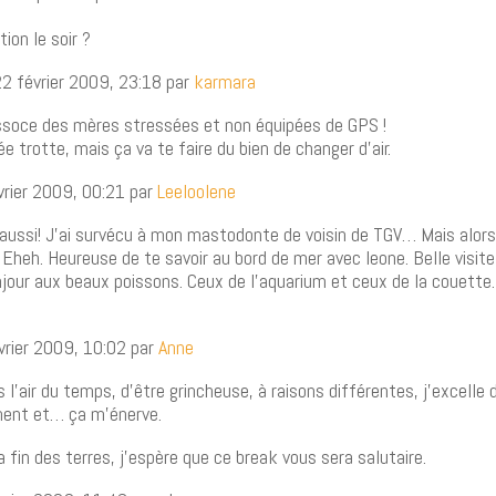
ion le soir ?
2 février 2009, 23:18 par
karmara
assoce des mères stressées et non équipées de GPS !
e trotte, mais ça va te faire du bien de changer d’air.
vrier 2009, 00:21 par
Leeloolene
 aussi! J’ai survécu à mon mastodonte de voisin de TGV… Mais alors
! Eheh. Heureuse de te savoir au bord de mer avec leone. Belle visit
jour aux beaux poissons. Ceux de l’aquarium et ceux de la couette
vrier 2009, 10:02 par
Anne
s l’air du temps, d’être grincheuse, à raisons différentes, j’excelle 
ment et… ça m’énerve.
a fin des terres, j’espère que ce break vous sera salutaire.