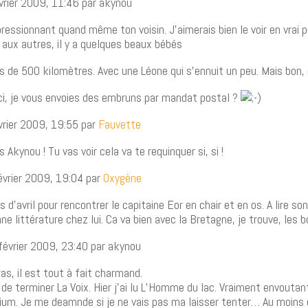
vrier 2009, 11:46 par akynou
ressionnant quand même ton voisin. J’aimerais bien le voir en vrai 
ux autres, il y a quelques beaux bébés
s de 500 kilomètres. Avec une Léone qui s’ennuit un peu. Mais bon, 
ci, je vous envoies des embruns par mandat postal ?
vrier 2009, 19:55 par
Fauvette
Akynou ! Tu vas voir cela va te requinquer si, si !
évrier 2009, 19:04 par
Oxygène
 d’avril pour rencontrer le capitaine Eor en chair et en os. A lire son
nne littérature chez lui. Ca va bien avec la Bretagne, je trouve, les 
février 2009, 23:40 par akynou
ras, il est tout à fait charmand.
s de terminer La Voix. Hier j’ai lu L’Homme du lac. Vraiment envoutan
lenium. Je me deamnde si je ne vais pas ma laisser tenter… Au moi