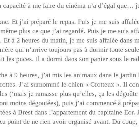
capacité à me faire du cinéma n’a d’égal que… je
donc. Et j’ai préparé le repas. Puis je me suis affal
s même plus ce que j’ai regardé. Puis je me suis af
. Et à 2 heures du matin, je me suis affalée dans m
ière qui n’arrive toujours pas à dormir toute seule, 
ait les puces. Il a dormi dans son panier sous le rad
che à 9 heures, j’ai mis les animaux dans le jardin h
crottes. J’ai surnommé le chien « Crotteux ». Il 
les (‘mais je ramasse plus qu’elles, ça les dégoûte
eront moins dégoutées), puis j’ai commencé à prépar
tées à Brest dans l’appartement du capitaine Eor. J
Au point de ne rien avoir organisé avant. Du coup, 