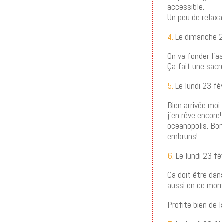
accessible.
Un peu de relaxat
4.
Le dimanche 2
On va fonder l’
Ça fait une sacré
5.
Le lundi 23 fé
Bien arrivée moi
j’en rêve encore
oceanopolis. Bon
embruns!
6.
Le lundi 23 fé
Ca doit être dan
aussi en ce mo
Profite bien de l