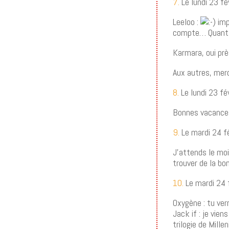
7.
Le lundi 23 fé
Leeloo :
imp
compte… Quant a
Karmara, oui prè
Aux autres, mer
8.
Le lundi 23 fé
Bonnes vacances 
9.
Le mardi 24 f
J’attends le mois
trouver de la bo
10.
Le mardi 24 
Oxygène : tu ver
Jack if : je vien
trilogie de Mil