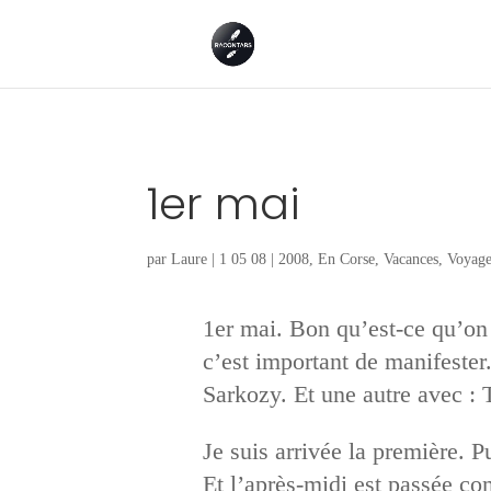
1er mai
par
Laure
|
1 05 08
|
2008
,
En Corse
,
Vacances
,
Voyage
1er mai. Bon qu’est-ce qu’on 
c’est important de manifester. 
Sarkozy. Et une autre avec : 
Je suis arrivée la première. P
Et l’après-midi est passée com