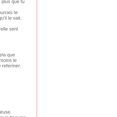
n plus que tu
urrais te
’il le sait.
elle sent
cela que
moins le
e refermer.
ureuse.