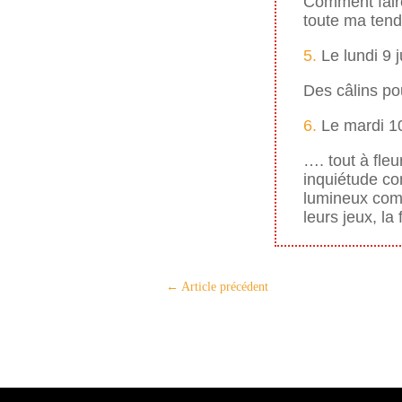
Comment faire
toute ma tend
5.
Le lundi 9 
Des câlins pou
6.
Le mardi 10
…. tout à fle
inquiétude co
lumineux comm
leurs jeux, l
←
Article précédent