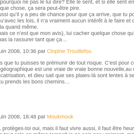
 pourquoi ne pas le lui dire? Elle le sent, et si elle sent e
lque chose, ça sera peut-être pire.
ussi qu’il y a peu de chance pour que ça arrive, que tu po
’avec les lois, il n’a vraiment aucun intérêt à le faire et qu
e-la quand même.
ais ce n’est que mon avis), lui cacher quelque chose qu’
pas la rassurer tant que ça…
juin 2008, 10:36 par
Clopine Trouillefou
is que tu puisses te prémunir de tout risque. C’est pour 
 géographique est une vraie de vraie bonne nouvelle,au 
catrisation, et dieu sait que ses plaies-là sont lentes à s
u prends les bons chemins…
juin 2008, 18:48 par
Moukmouk
, protèges-toi oui, mais il faut vivre aussi, il faut être he