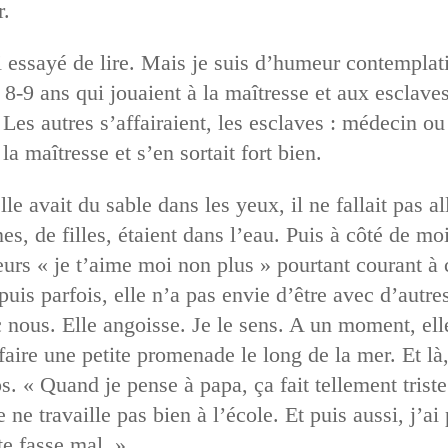
r.
ai essayé de lire. Mais je suis d’humeur contemplat
e 8-9 ans qui jouaient à la maîtresse et aux esclaves
 Les autres s’affairaient, les esclaves : médecin ou 
e la maîtresse et s’en sortait fort bien.
le avait du sable dans les yeux, il ne fallait pas al
s, de filles, étaient dans l’eau. Puis à côté de mo
leurs « je t’aime moi non plus » pourtant courant à 
t puis parfois, elle n’a pas envie d’être avec d’aut
 nous. Elle angoisse. Je le sens. A un moment, elle
 faire une petite promenade le long de la mer. Et là
 « Quand je pense à papa, ça fait tellement triste 
e ne travaille pas bien à l’école. Et puis aussi, j’ai 
te fasse mal. »