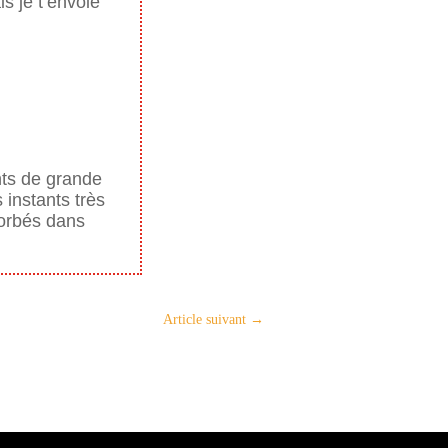
s je t’envoie
nts de grande
 instants très
sorbés dans
Article suivant
→