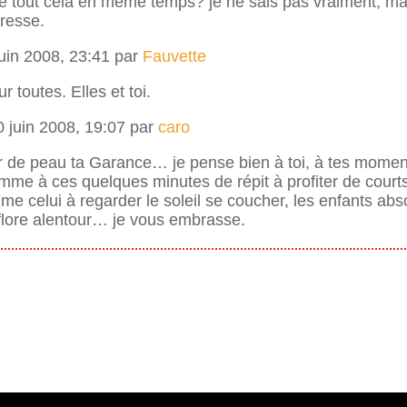
 tout cela en même temps? je ne sais pas vraiment, mai
resse.
juin 2008, 23:41 par
Fauvette
r toutes. Elles et toi.
 juin 2008, 19:07 par
caro
ur de peau ta Garance… je pense bien à toi, à tes mome
mme à ces quelques minutes de répit à profiter de courts
e celui à regarder le soleil se coucher, les enfants ab
a flore alentour… je vous embrasse.