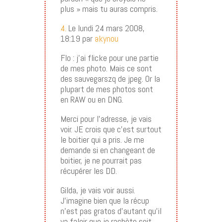
plus » mais tu auras compris.
4.
Le lundi 24 mars 2008,
18:19 par
akynou
Flo : j’ai flicke pour une partie
de mes photo. Mais ce sont
des sauvegarszq de jpeg. Or la
plupart de mes photos sont
en RAW ou en DNG.
Merci pour l’adresse, je vais
voir. JE crois que c’est surtout
le boitier qui a pris. Je me
demande si en changeant de
boitier, je ne pourrait pas
récupérer les DD.
Gilda, je vais voir aussi.
J’imagine bien que la récup
n’est pas gratos d’autant qu’il
va faloir que je rachète soit