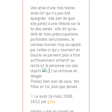
Une amie d’une très bonne
amie (et qui n’a pas été
épargnée : elle sait de quoi
elle parle) a une théorie sur la
loi des séries : elle dit qu’au
delà de trois préoccupations
profondes simultanées, le
cerveau humain trop accaparé
par celles-ci qui y tournent en
boucle ne parvient plus a être
suffisamment attentif au
reste et la personne (ou ses
objets
) se retrouve en
danger.
Prenez bien soin de vous, tes
filles et toi, plus que jamais.
3.
Le lundi 24 mars 2008,
18:11 par
gilda
pardon « que je croyais ne