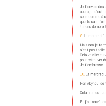
Je t’envoie des 
courage, c’est p
sens comme à ce
que tu sais, for
tenons derrière t
9.
Le mercredi 
Mais non je te t
n’est pas facile,
Cela va aller tu
pour retrouver de
Je t’embrasse.
10.
Le mercredi
Non Akynou, de t
Cela n’en est pa
Et j’ai trouvé l