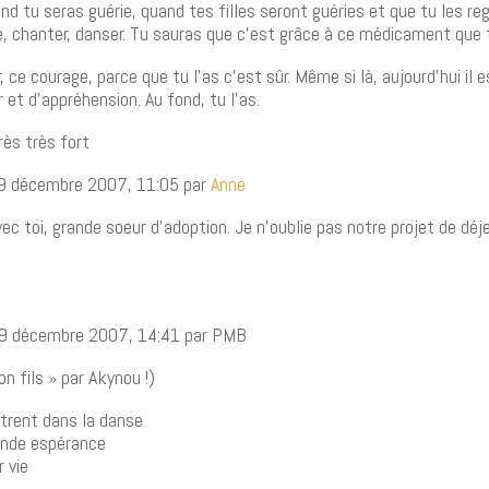
uand tu seras guérie, quand tes filles seront guéries et que tu les re
re, chanter, danser. Tu sauras que c’est grâce à ce médicament que 
, ce courage, parce que tu l’as c’est sûr. Même si là, aujourd’hui il
 et d’appréhension. Au fond, tu l’as.
rès très fort
9 décembre 2007, 11:05 par
Anne
ec toi, grande soeur d’adoption. Je n’oublie pas notre projet de déj
19 décembre 2007, 14:41 par PMB
 fils » par Akynou !)
ntrent dans la danse
ande espérance
r vie