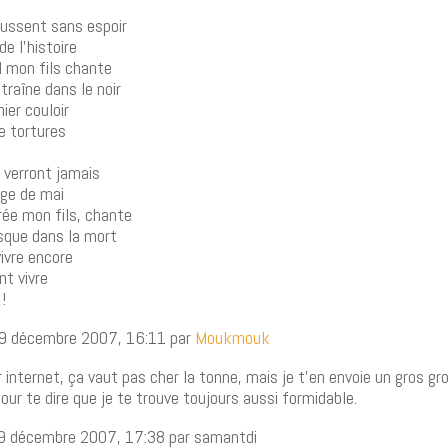
oussent sans espoir
de l’histoire
l mon fils chante
traîne dans le noir
nier couloir
e tortures
 verront jamais
uge de mai
irée mon fils, chante
usque dans la mort
vivre encore
nt vivre
!
19 décembre 2007, 16:11 par
Moukmouk
 internet, ça vaut pas cher la tonne, mais je t’en envoie un gros gr
pour te dire que je te trouve toujours aussi formidable.
9 décembre 2007, 17:38 par samantdi