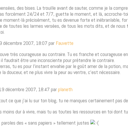
pensées, des bises. La trouille avant de sauter, comme je la compren
as forcément 24/24 et 7/7, guette le moment, et là, accroche-toi à
 moment-là précisément, tu es devenue forte et inébranlable, for
te de toutes les larmes versées, de tous les mots dits, et de nous 
oi.
19 décembre 2007, 18:07 par
Fauvette
rouve très courageuse au contraire. Tu es franche et courageuse en
 il faudrait être une inconsciente pour prétendre le contraire.
 verras, tu es pour l’instant envahie par le goût amer de la potion, m
 la douceur, et ne plus vivre la peur au ventre, c’est nécessaire.
 19 décembre 2007, 18:47 par
planeth
out ce que j’ai lu sur ton blog, tu ne manques certainement pas de
s moins dur à vivre, mais tu as toutes les ressources en toi dont tu
es paroles des « sans papiers » tellement justes