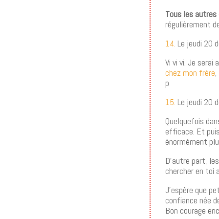
Tous les autres
régulièrement d
14.
Le jeudi 20 
Vi vi vi. Je sera
chez mon frère
,
p
15.
Le jeudi 20 
Quelquefois dans
efficace. Et pui
énormément plus 
D’autre part, le
chercher en toi 
J’espère que pet
confiance née d
Bon courage enc