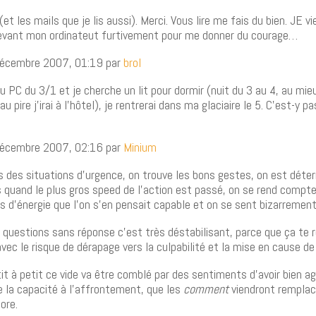
(et les mails que je lis aussi). Merci. Vous lire me fais du bien. JE v
evant mon ordinateut furtivement pour me donner du courage…
décembre 2007, 01:19 par
brol
i au PC du 3/1 et je cherche un lit pour dormir (nuit du 3 au 4, au mi
 au pire j’irai à l’hôtel), je rentrerai dans ma glaciaire le 5. C’est-y p
décembre 2007, 02:16 par
Minium
 des situations d’urgence, on trouve les bons gestes, on est déter
s quand le plus gros speed de l’action est passé, on se rend compte
d’énergie que l’on s’en pensait capable et on se sent bizarrement
s questions sans réponse c’est très déstabilisant, parce que ça te r
avec le risque de dérapage vers la culpabilité et la mise en cause de 
it à petit ce vide va être comblé par des sentiments d’avoir bien agi
e la capacité à l’affrontement, que les
comment
viendront remplac
ore.