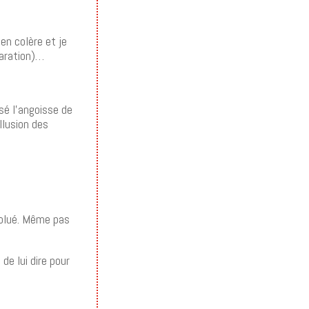
 en colère et je
paration)…
sé l’angoisse de
illusion des
volué. Même pas
de lui dire pour