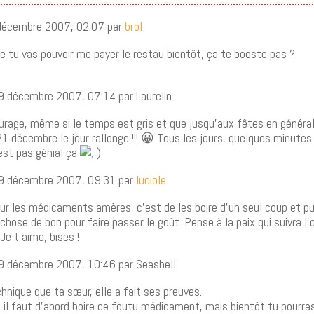
 décembre 2007, 02:07 par
brol
que tu vas pouvoir me payer le restau bientôt, ça te booste pas ?
9 décembre 2007, 07:14 par Laurelin
urage, même si le temps est gris et que jusqu’aux fêtes en général
 21 décembre le jour rallonge !!! 😀 Tous les jours, quelques minutes
’est pas génial ça
9 décembre 2007, 09:31 par
luciole
r les médicaments amères, c’est de les boire d’un seul coup et puis
hose de bon pour faire passer le goût. Pense à la paix qui suivra l’
Je t’aime, bises !
9 décembre 2007, 10:46 par Seashell
hnique que ta sœur, elle a fait ses preuves.
, il faut d’abord boire ce foutu médicament, mais bientôt tu pourr