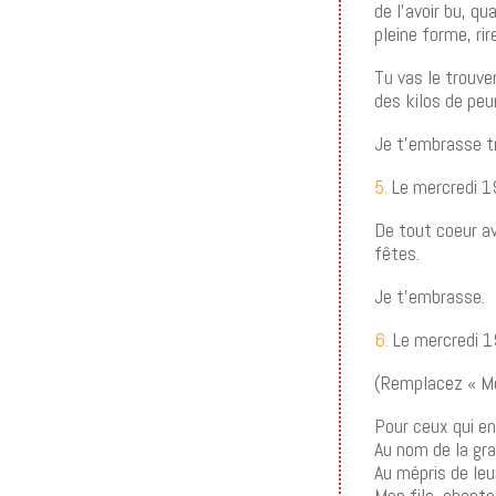
de l’avoir bu, q
pleine forme, ri
Tu vas le trouver
des kilos de peur
Je t’embrasse t
5.
Le mercredi 1
De tout coeur av
fêtes.
Je t’embrasse.
6.
Le mercredi 
(Remplacez « Mon
Pour ceux qui e
Au nom de la gr
Au mépris de leu
Mon fils, chante