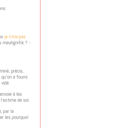
iens
eux
je n’irai pas
as meuhgnifik ? :-
miné, précis,
 qu’on a fourni
 vidé.
envoie à les
l’estime de soi.
, par la
er les
pourquoi
.