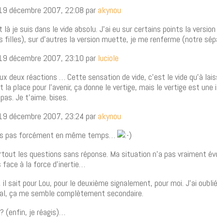
 19 décembre 2007, 22:08 par
akynou
t là je suis dans le vide absolu. J’ai eu sur certains points la version
es filles), sur d’autres la version muette, je me renferme (notre sé
 19 décembre 2007, 23:10 par
luciole
ux deux réactions … Cette sensation de vide, c’est le vide qu’à lais
st la place pour l’avenir, ça donne le vertige, mais le vertige est une 
 pas. Je t’aime. bises.
 19 décembre 2007, 23:24 par
akynou
ais pas forcément en même temps…
urtout les questions sans réponse. Ma situation n’a pas vraiment é
s face à la force d’inertie…
il sait pour Lou, pour le deuxième signalement, pour moi. J’ai oublié 
al, ça me semble complètement secondaire.
 ? (enfin, je réagis)…