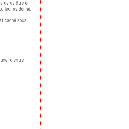
garderas être en
tu leur as donné.
 est caché sous
euner d’entre