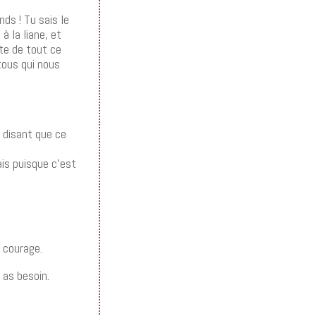
ds ! Tu sais le
 la liane, et
te de tout ce
tous qui nous
 disant que ce
ais puisque c’est
 courage.
 as besoin.