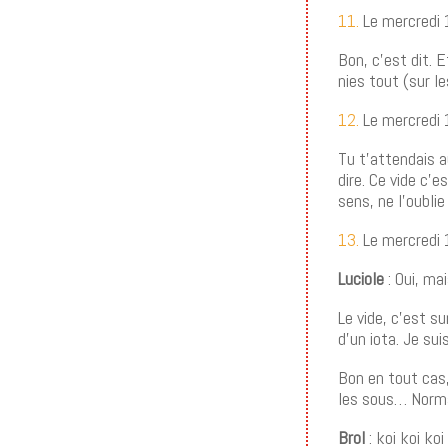
11.
Le mercredi
Bon, c’est dit. E
nies tout (sur l
12.
Le mercredi
Tu t’attendais a
dire. Ce vide c’e
sens, ne l’oublie
13.
Le mercredi
Luciole
: Oui, m
Le vide, c’est s
d’un iota. Je sui
Bon en tout cas, 
les sous… Norm
Brol
: koi koi koi