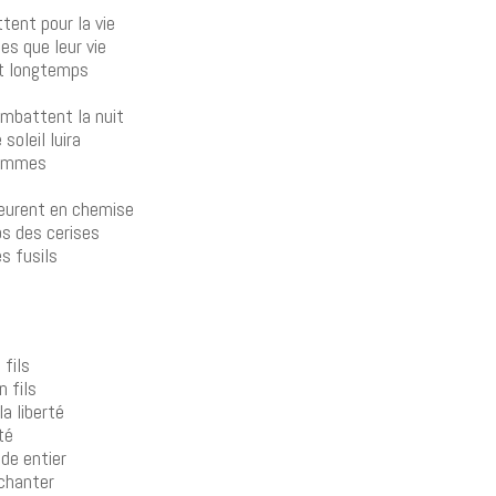
ttent pour la vie
es que leur vie
nt longtemps
ombattent la nuit
 soleil luira
hommes
eurent en chemise
ps des cerises
s fusils
 fils
n fils
a liberté
té
de entier
 chanter