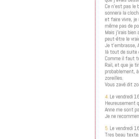
Ce n’est pas le 
sonnera la cloch
et faire vivre, j
même pas de pot
Mais j’irais bie
peut-être le vr
Je t’embrasse, A
là tout de suite q
Comme il faut to
Rail, et que je 
probablement, à
zoreilles.
Vous zavé dit zo
4.
Le vendredi 1
Heureusement que
Anne me sont p
Je ne recommence
5.
Le vendredi 1
Tres beau texte