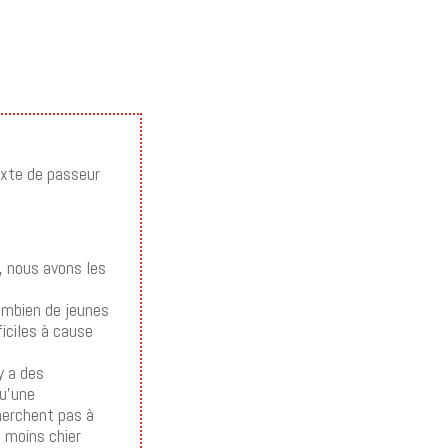
texte de passeur
s, nous avons les
combien de jeunes
iciles à cause
y a des
qu’une
herchent pas à
e moins chier