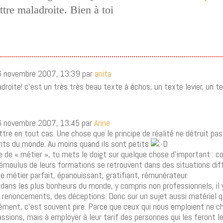
ttre maladroite. Bien à toi
16 novembre 2007, 13:39 par
anita
droite! c’est un très très beau texte à échos, un texte levier, un 
6 novembre 2007, 13:45 par
Anne
ettre en tout cas. Une chose que le principe de réalité ne détruit pa
nts du monde. Au moins quand ils sont petits
e de « métier », tu mets le doigt sur quelque chose d’important : 
 émoulus de leurs formations se retrouvent dans des situations diff
 métier parfait, épanouissant, gratifiant, rémunérateur.
ans les plus bonheurs du monde, y compris non professionnels, il 
s renoncements, des déceptions. Donc sur un sujet aussi matériel 
cément, c’est souvent pire. Parce que ceux qui nous emploient ne c
assions, mais à employer à leur tarif des personnes qui les feront l