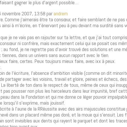
 faisant gagner le plus d’argent possible…
6 novembre 2007, 13:58 par
andrem
ore. Comme j’aimerais être ta consœur, et faire semblant de ne pas
 ainsi à m’écrire, en t’énervant peu à peu devant ma surdité sans vo
ue je ne vais pas en rajouter sur ta lettre, et que j’ai tout compris
i consœur ni confrère, mais exactement celui qui se posait ces mêm
 ; au fond, je ne regrette pas d’avoir trouvé des solutions et une m
tiennes, dans un univers sans aucun rapport avec le tien.
eux faire, certes. Peux toujours mieux faire, avec ixx à peux.
.
soin de l’écriture, l’absence d’ambition visible (comme on dit minor
 de partager avec les voisins, travail et gloire, peines et échecs, de
. La liberté de ton dans le respect de tous, même de ceux qui insup
t pas pousser non plus les harceleurs dans leur impunité, bref cet
a peau dans la Fondation et qui me donne ce léger pouvoir impalpab
lorsqu’il s’exprime, mais jouissif.
écrite à l’aune de la RRéussite avec des airs majuscules constitue 
evé dans un placard même pas doré, et la moue qui s’ensuit. Les fil
n sont invisibles aux dents qui rayent le parquet et dont les trace
inées bien avant eux.