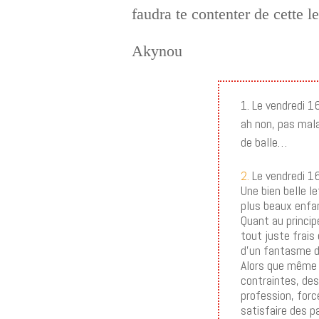
faudra te contenter de cette le
Akynou
Le vendredi 
ah non, pas mala
de balle…
2.
Le vendredi 1
Une bien belle l
plus beaux enfa
Quant au princip
tout juste frais
d’un fantasme de
Alors que même d
contraintes, de
profession, for
satisfaire des p