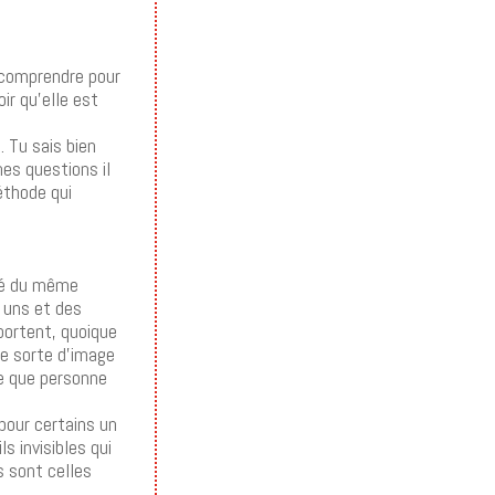
 comprendre pour
ir qu’elle est
. Tu sais bien
es questions il
éthode qui
ité du même
s uns et des
portent, quoique
te sorte d’image
le que personne
pour certains un
s invisibles qui
s sont celles