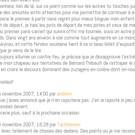
bonheur, loin de là, sur ce point comme sur les autres tu touches jus
e des annuités enfin atteintes pour me permettre de continuer à avo
e serai le premier à partir sans regret pour mieux bloguer mon enfant.
 de départ, je hais les pots de départ de mes potes et ceux de me
n au premier paris-carnet qui suivra offrir ma tournée, sous un autre 
aido. Dans vingt ans environ à voir comme tout augmente en ce mond
kynou, et cette ferveur soudaine tient à ce si beau billet d’aujour
ue je viens de le lire.
ujours allumer un contre-feu, je précise que je désapprouve l’ext
tire mon chapeau aux tentatives de Bernard Thibault de rattraper le 
 en croire le discours dominant des zuzagers-en-colère-dont-on-nou
reilles?
6 novembre 2007, 14:00 par
andrem
 j’avais annoncé que je n’en rajouterai pas. J’en ai rajouté si peu 
assées devant.
rai plus, sauf à la prochaine occasion.
6 novembre 2007, 16:28 par
TarValanion
. Avec tellement de choses des dedans. Des points où je me reconn