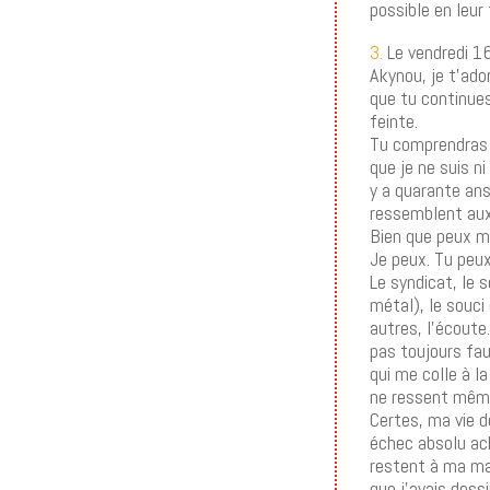
possible en leur
3.
Le vendredi 1
Akynou, je t’ad
que tu continues
feinte.
Tu comprendras q
que je ne suis n
y a quarante ans
ressemblent aux 
Bien que peux mi
Je peux. Tu peux
Le syndicat, le 
métal), le souci
autres, l’écoute
pas toujours fau
qui me colle à l
ne ressent même 
Certes, ma vie d
échec absolu ach
restent à ma mai
que j’avais dess