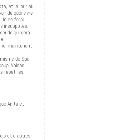
te, et le jour où
ir de quoi vivre
 Je ne ferai
s insuppotes.
pseudo qui sera
e.
d’hui maintenant
rémisme de Sud-
coup. Vaines,
s-rebat-les-
que Anita et
ais et d’autres