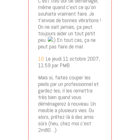
C’est très dur de déménager,
même quand c’est ce qu’on
souhaite vraiment faire. Je
t’envoie de bonnes vibrations !
On ne sait jamais, ça peut
toujours aider un tout petit
peu.
En tout cas, ça ne
peut pas faire de mal.
10.
Le jeudi 11 octobre 2007,
11:59 par PMB
Mais si, faites couper les
pieds par un professionnel et
gardez-les, il les remettra
très bien quand vous
déménagerez à nouveau. Un
meuble a plusieurs vies. Ou
alors, prêtez-là à des amis
sûrs (heu, chez moi c’est
2m80…)