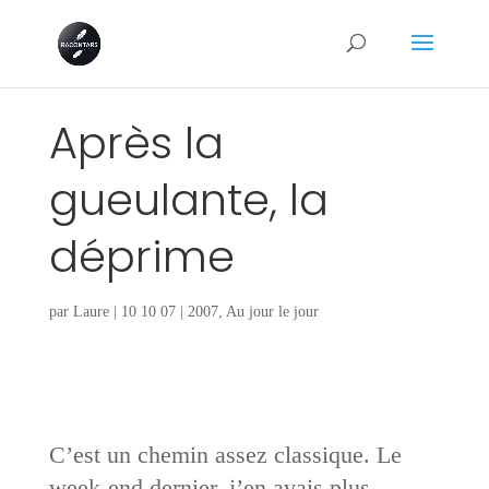
Après la
gueulante, la
déprime
par
Laure
|
10 10 07
|
2007
,
Au jour le jour
C’est un chemin assez classique. Le
week-end dernier, j’en avais plus