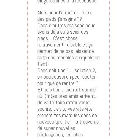
blogo-copines à la rescousse.
Alors pour l’armoire… elle a
des pieds j’imagine ??
Dans d’autres maisons nous
avons déjà eu à scier des
pieds… C’est chose
relativement faisable et ça
permet de ne pas laisser de
côté des meubles auxquels on
tient.
Donc solution 1… solution 2,
on peut aussi un peu raboter
pour que ça rentre ?
Et puis bon… bientôt samedi
où l(m)es bras amis arrivent.
On va te faire retrouver le
sourire… et tu vas vite vite
prendre tes marques dans ce
nouveau quartier. Tu trouveras
de super nouvelles
boulangeries, les filles