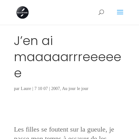
J’en ai
maaaaarrreeeee
e
par
Laure
|
7 10 07
|
2007
,
Au jour le jour
Les filles se foutent sur la gueule, je
passe mon temps à essayer de les