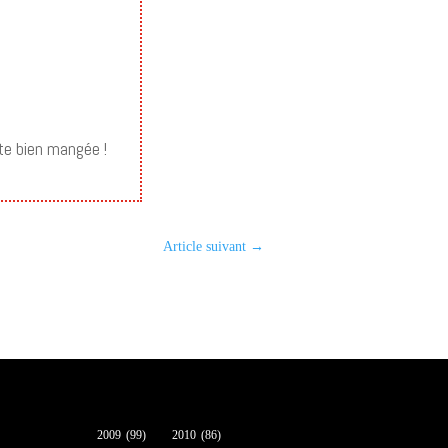
te bien mangée !
Article suivant
→
2009
(99)
2010
(86)