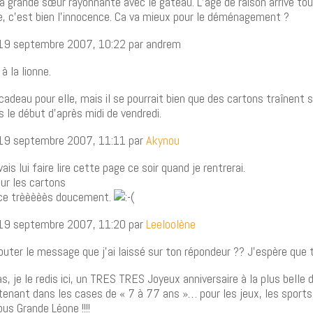
 la grande sœur rayonnante avec le gâteau. L’âge de raison arrive tou
te, c’est bien l’innocence. Ca va mieux pour le déménagement ?
 19 septembre 2007, 10:22 par andrem
à la lionne.
cadeau pour elle, mais il se pourrait bien que des cartons traînent su
s le début d’après midi de vendredi.
 19 septembre 2007, 11:11 par
Akynou
vais lui faire lire cette page ce soir quand je rentrerai.
ur les cartons
nce trèèèèès doucement.
 19 septembre 2007, 11:20 par
Leeloolène
couter le message que j’ai laissé sur ton répondeur ?? J’espère que tu
s, je le redis ici, un TRES TRES Joyeux anniversaire à la plus belle 
tenant dans les cases de « 7 à 77 ans »… pour les jeux, les sport
ous Grande Léone !!!!