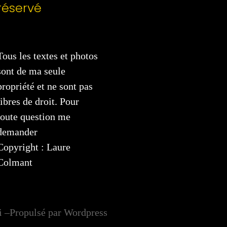
réservé
Tous les textes et photos
sont de ma seule
propriété et ne sont pas
libres de droit. Pour
toute question me
demander
Copyright : Laure
Colmant
i –Propulsé par Wordpress