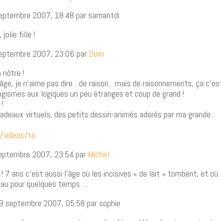
septembre 2007, 18:48 par samantdi
jolie fille !
septembre 2007, 23:06 par
Dom
 nôtre !
’âge, je n’aime pas dire…de raison…mais de raisonnements, ça c’est
ogismes aux logiques un peu étranges et coup de grand !
!
adeaux virtuels, des petits dessin-animés adorés par ma grande :
m/videos/ta…
septembre 2007, 23:54 par
Michel
! 7 ans c’est aussi l’âge où les incisives « de lait » tombent, et où 
eau pour quelques temps …
19 septembre 2007, 05:58 par sophie