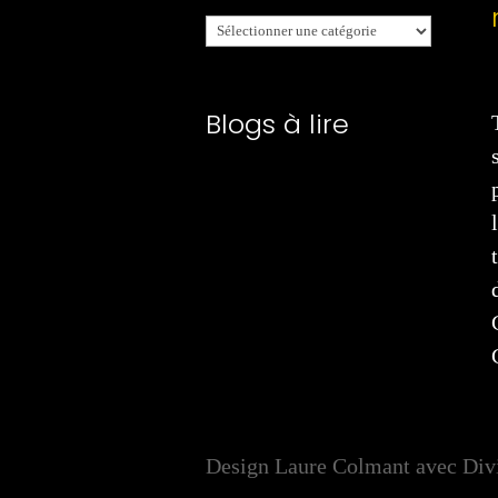
Mes
catégories
Blogs à lire
Design Laure Colmant avec Div