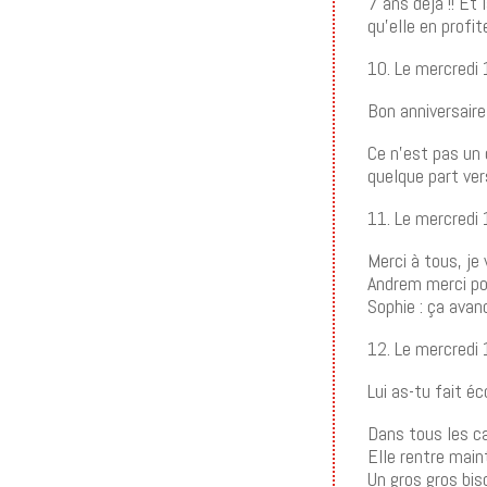
7 ans déjà !! Et
qu’elle en profi
10. Le mercredi
Bon anniversaire 
Ce n’est pas un 
quelque part ver
11. Le mercredi
Merci à tous, je 
Andrem merci po
Sophie : ça ava
12. Le mercredi
Lui as-tu fait é
Dans tous les ca
Elle rentre main
Un gros gros bis