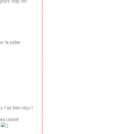
jours trop tôt
r le palier
 l’as bien reçu !
des Léone!
s