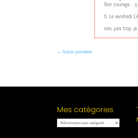
Bon courage… ç
5. Le vendredi 
non, pas trop. j
←
Article précédent
Mes catégories
Mes
catégories