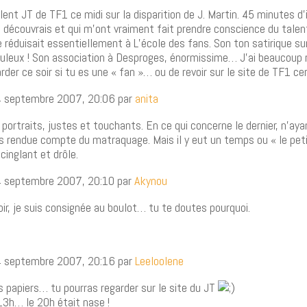
ellent JT de TF1 ce midi sur la disparition de J. Martin. 45 minutes 
e découvrais et qui m’ont vraiment fait prendre conscience du tal
réduisait essentiellement à L’école des fans. Son ton satirique sur
uleux ! Son association à Desproges, énormissime… J’ai beaucoup ri
rder ce soir si tu es une « fan »… ou de revoir sur le site de TF1 ce
14 septembre 2007, 20:06 par
anita
 portraits, justes et touchants. En ce qui concerne le dernier, n’ayan
s rendue compte du matraquage. Mais il y eut un temps ou « le peti
 cinglant et drôle.
14 septembre 2007, 20:10 par
Akynou
soir, je suis consignée au boulot… tu te doutes pourquoi.
14 septembre 2007, 20:16 par
Leeloolene
 papiers… tu pourras regarder sur le site du JT
13h… le 20h était nase !