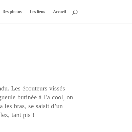
Des photos
Les liens
Accueil
tendu. Les écouteurs vissés
 gueule burinée à l’alcool, on
a les bras, se saisit d’un
ez, tant pis !