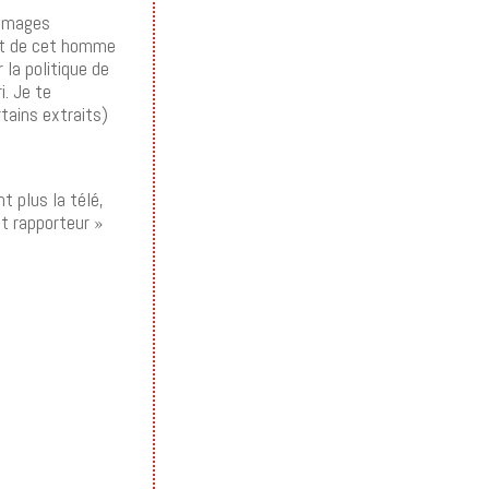
d’images
ent de cet homme
 la politique de
. Je te
rtains extraits)
t plus la télé,
t rapporteur »