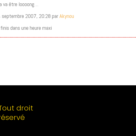
a va être loooong…
14 septembre 2007, 20:28 par
Akynou
e finis dans une heure maxi
Tout droit
réservé