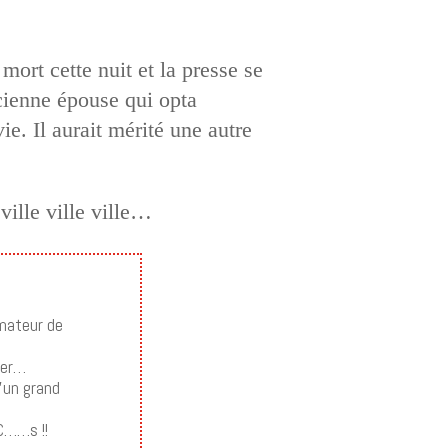
ort cette nuit et la presse se
cienne épouse qui opta
ie. Il aurait mérité une autre
ille ville ville…
imateur de
ier…
’un grand
C……s !!