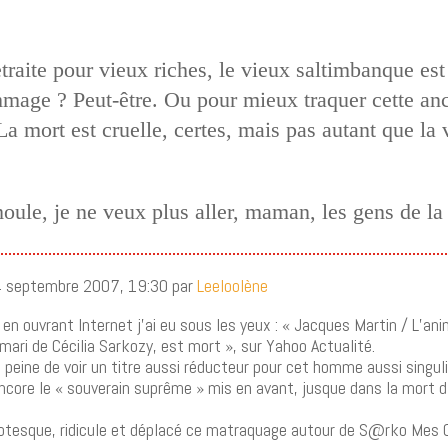
aite pour vieux riches, le vieux saltimbanque est m
mmage ? Peut-être. Ou pour mieux traquer cette an
La mort est cruelle, certes, mais pas autant que la v
le, je ne veux plus aller, maman, les gens de la v
14 septembre 2007, 19:30 par
Leeloolène
 en ouvrant Internet j’ai eu sous les yeux : « Jacques Martin / L’an
-mari de Cécilia Sarkozy, est mort », sur Yahoo Actualité.
a peine de voir un titre aussi réducteur pour cet homme aussi singul
ncore le « souverain suprême » mis en avant, jusque dans la mort d
rotesque, ridicule et déplacé ce matraquage autour de S@rko Mes 