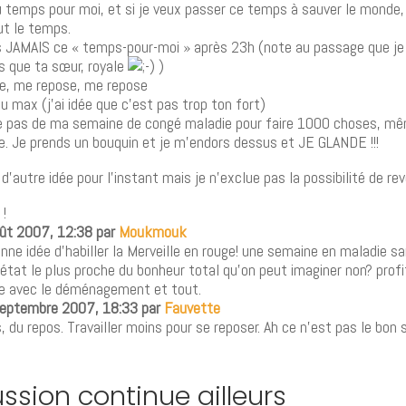
 temps pour moi, et si je veux passer ce temps à sauver le monde,
ut le temps.
s JAMAIS ce « temps-pour-moi » après 23h (note au passage que je
s que ta sœur, royale
)
e, me repose, me repose
u max (j’ai idée que c’est pas trop ton fort)
te pas de ma semaine de congé maladie pour faire 1000 choses, mê
. Je prends un bouquin et je m’endors dessus et JE GLANDE !!!
s d’autre idée pour l’instant mais je n’exclue pas la possibilité de re
 !
août 2007, 12:38 par
Moukmouk
nne idée d’habiller la Merveille en rouge! une semaine en maladie san
’état le plus proche du bonheur total qu’on peut imaginer non? profi
e avec le déménagement et tout.
septembre 2007, 18:33 par
Fauvette
s, du repos. Travailler moins pour se reposer. Ah ce n’est pas le bon
ussion continue ailleurs