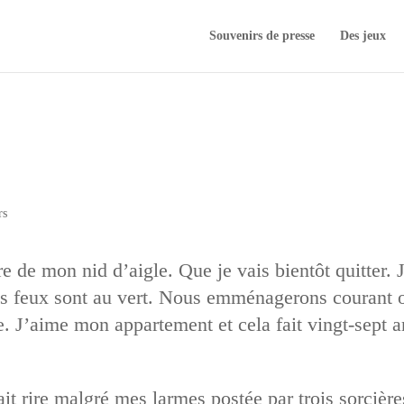
Souvenirs de presse
Des jeux
u
rs
être de mon nid d’aigle. Que je vais bientôt quitter.
es feux sont au vert. Nous emménagerons courant oc
e. J’aime mon appartement et cela fait vingt-sept a
ait rire malgré mes larmes postée par trois sorcièr