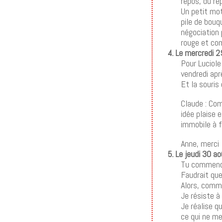
repos, du re
Un petit mot
pile de bouq
négociation 
rouge et com
4. Le mercredi 
Pour Luciole
vendredi apr
Et la souri
Claude : Com
idée plaise 
immobile à 
Anne, merci
5. Le jeudi 30 a
Tu commences
Faudrait que
Alors, comm
Je résiste 
Je réalise q
ce qui ne me