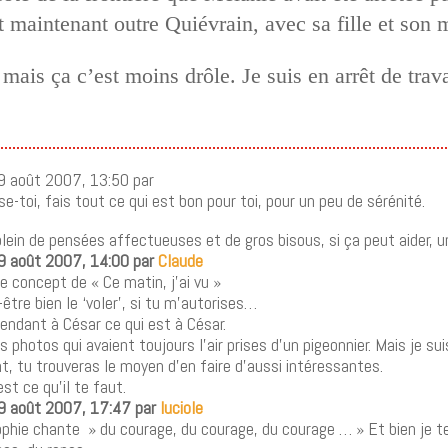
maintenant outre Quiévrain, avec sa fille et son m
mais ça c’est moins drôle. Je suis en arrêt de trav
29 août 2007, 13:50 par
se-toi, fais tout ce qui est bon pour toi, pour un peu de sérénité.
plein de pensées affectueuses et de gros bisous, si ça peut aider, u
29 août 2007, 14:00 par
Claude
le concept de « Ce matin, j’ai vu »
-être bien le ‘voler’, si tu m’autorises…
rendant à César ce qui est à César.
s photos qui avaient toujours l’air prises d’un pigeonnier. Mais je su
 tu trouveras le moyen d’en faire d’aussi intéressantes.
st ce qu’il te faut.
29 août 2007, 17:47 par
luciole
phie chante » du courage, du courage, du courage … » Et bien je t