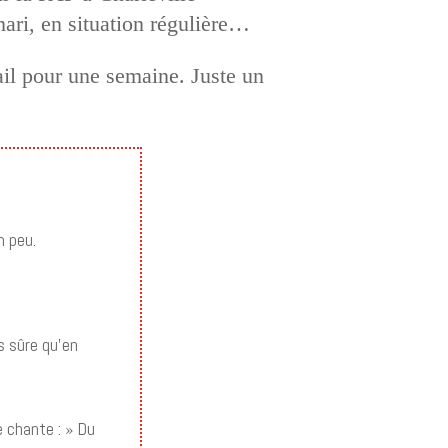
ari, en situation régulière…
ail pour une semaine. Juste un
n peu.
is sûre qu’en
e chante : » Du