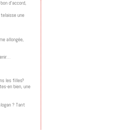
 bon d’accord,
 telaisse une
me allongée,
venir…
s les filles?
tes-en bien, une
 slogan ? Tant