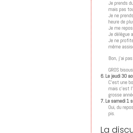
Je prends du
mais pas to
Je ne prend
heure de plu
Je me repos
Je délègue a
Je ne profi
même assise
Bon, j’ai pa
GROS bisous
6. Le jeudi 30 
C’est une bo
mais c’est l
grosse anné
7. Le samedi 1 
Oui, du repo
pis.
La disc