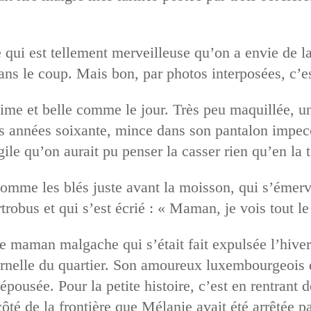
qui est tellement merveilleuse qu’on a envie de la
 dans le coup. Mais bon, par photos interposées, c
sime et belle comme le jour. Très peu maquillée, 
s années soixante, mince dans son pantalon impecc
ile qu’on aurait pu penser la casser rien qu’en la 
mme les blés juste avant la moisson, qui s’émerve
trobus et qui s’est écrié : « Maman, je vois tout l
 maman malgache qui s’était fait expulsée l’hiver d
ernelle du quartier. Son amoureux luxembourgeois qu
pousée. Pour la petite histoire, c’est en rentrant d
e côté de la frontière que Mélanie avait été arrêtée 