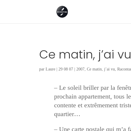
Ce matin, j’ai v
par
Laure
|
29 08 07
|
2007
,
Ce matin, j’ai vu
,
Raconta
– Le soleil briller par la fen
prochain appartement, tous l
contente et extrêmement trist
quartier…
– Une carte postale qui m’a f