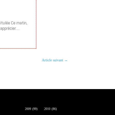
titulée Ce matin,
d’apprécier…
Article suivant
→
2009
(99)
2010
(86)