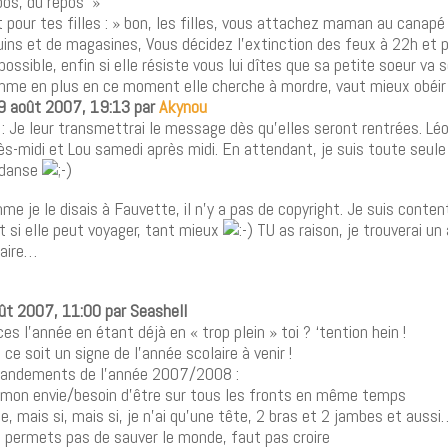
pos, du repos »
 pour tes filles : » bon, les filles, vous attachez maman au canap
uins et de magasines, Vous décidez l’extinction des feux à 22h et 
possible, enfin si elle résiste vous lui dîtes que sa petite soeur va 
me en plus en ce moment elle cherche à mordre, vaut mieux obéir !
29 août 2007, 19:13 par
Akynou
 : Je leur transmettrai le message dès qu’elles seront rentrées. Lé
ès-midi et Lou samedi après midi. En attendant, je suis toute seul
s danse
me je le disais à Fauvette, il n’y a pas de copyright. Je suis conte
et si elle peut voyager, tant mieux
TU as raison, je trouverai un
faire…
oût 2007, 11:00 par Seashell
 l’année en étant déjà en « trop plein » toi ? ‘tention hein !
 ce soit un signe de l’année scolaire à venir !
andements de l’année 2007/2008 :
à mon envie/besoin d’être sur tous les fronts en même temps
ue, mais si, mais si, je n’ai qu’une tête, 2 bras et 2 jambes et au
 permets pas de sauver le monde, faut pas croire