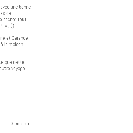
é avec une bonne
pas de
se fâcher tout
! » ;-))
one et Garance,
e à la maison…
nte que cette
 autre voyage
ssi……… 3 enfants,