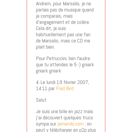
Andrem, pour Marsalis, je ne
parlais pas de musique quand
je comparais, mais
d’engagement et de colère.
Cela dit, je suis
habituellement pas une fan
de Marsalis, mais ce CD me
plait bien.
Pour Petruccini, ben faudra
que tu attendes le 5:-) gniark
gniark gniark
4. Le lundi 19 février 2007,
14:11 par
Fred Bird
Salut
Je suis une bille en jazz mais
j’ai découvert quelques trucs
sympa sur
jamendo.com
: on
peut y télécharger en p2p plus