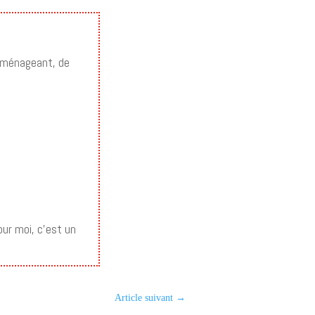
les
flèches
haut/bas
emménageant, de
pour
augmenter
ou
diminuer
le
volume.
ur moi, c’est un
Article suivant
→