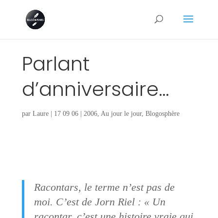
Parlant
d’anniversaire…
par
Laure
|
17 09 06
|
2006
,
Au jour le jour
,
Blogosphère
Racontars, le terme n’est pas de
moi. C’est de Jorn Riel : « Un
racontar, c’est une histoire vraie qui